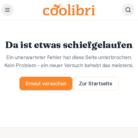
Zum Hauptinhalt springen
Ups.
Ups.
Da ist etwas schiefgelaufen
Ein unerwarteter Fehler hat diese Seite unterbrochen.
Kein Problem – ein neuer Versuch behebt das meistens.
Erneut versuchen
Zur Startseite