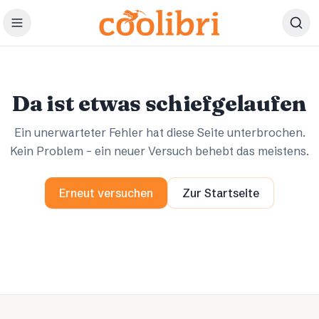
Zum Hauptinhalt springen
Ups.
Ups.
Da ist etwas schiefgelaufen
Ein unerwarteter Fehler hat diese Seite unterbrochen.
Kein Problem – ein neuer Versuch behebt das meistens.
Erneut versuchen
Zur Startseite