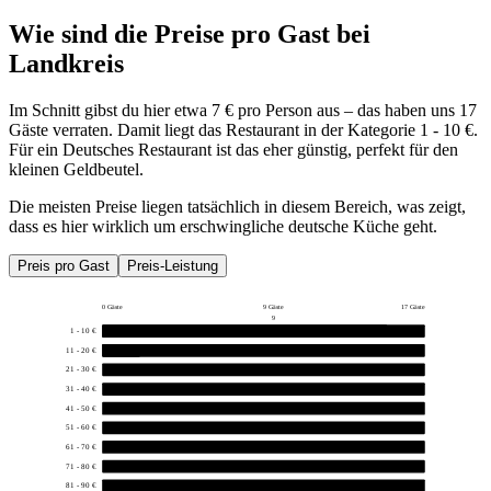
Wie sind die Preise pro Gast bei
Landkreis
Im Schnitt gibst du hier etwa 7 € pro Person aus – das haben uns 17
Gäste verraten. Damit liegt das Restaurant in der Kategorie 1 - 10 €.
Für ein Deutsches Restaurant ist das eher günstig, perfekt für den
kleinen Geldbeutel.
Die meisten Preise liegen tatsächlich in diesem Bereich, was zeigt,
dass es hier wirklich um erschwingliche deutsche Küche geht.
Preis pro Gast
Preis-Leistung
0 Gäste
9 Gäste
17 Gäste
9
1 - 10 €
15
11 - 20 €
2
21 - 30 €
0
31 - 40 €
0
41 - 50 €
0
51 - 60 €
0
61 - 70 €
0
71 - 80 €
0
81 - 90 €
0