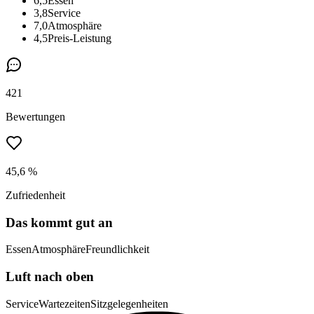
6,5
Essen
3,8
Service
7,0
Atmosphäre
4,5
Preis-Leistung
421
Bewertungen
45,6 %
Zufriedenheit
Das kommt gut an
Essen
Atmosphäre
Freundlichkeit
Luft nach oben
Service
Wartezeiten
Sitzgelegenheiten