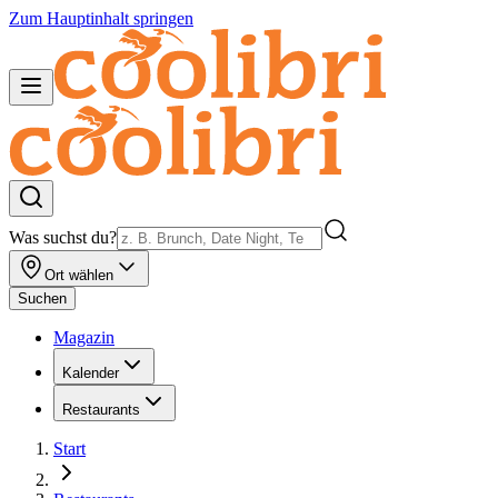
Zum Hauptinhalt springen
Was suchst du?
Ort wählen
Suchen
Magazin
Kalender
Restaurants
Start