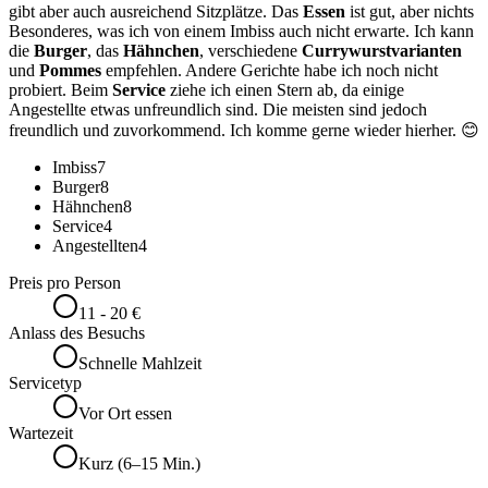
gibt aber auch ausreichend Sitzplätze. Das
Essen
ist gut, aber nichts
Besonderes, was ich von einem Imbiss auch nicht erwarte. Ich kann
die
Burger
, das
Hähnchen
, verschiedene
Currywurstvarianten
und
Pommes
empfehlen. Andere Gerichte habe ich noch nicht
probiert. Beim
Service
ziehe ich einen Stern ab, da einige
Angestellte etwas unfreundlich sind. Die meisten sind jedoch
freundlich und zuvorkommend. Ich komme gerne wieder hierher. 😊
Imbiss
7
Burger
8
Hähnchen
8
Service
4
Angestellten
4
Preis pro Person
11 - 20 €
Anlass des Besuchs
Schnelle Mahlzeit
Servicetyp
Vor Ort essen
Wartezeit
Kurz (6–15 Min.)