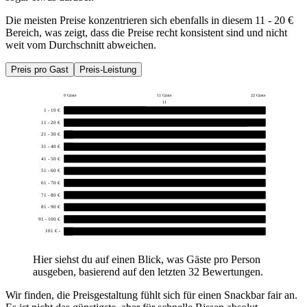
Die meisten Preise konzentrieren sich ebenfalls in diesem 11 - 20 €
Bereich, was zeigt, dass die Preise recht konsistent sind und nicht
weit vom Durchschnitt abweichen.
Preis pro Gast
Preis-Leistung
0 Gäste
11 Gäste
22 Gäste
11
1 - 10 €
9
11 - 20 €
20
21 - 30 €
1
31 - 40 €
1
41 - 50 €
0
51 - 60 €
0
61 - 70 €
0
71 - 80 €
0
81 - 90 €
0
91 - 100 €
0
101 € -
1
Hier siehst du auf einen Blick, was Gäste pro Person
ausgeben, basierend auf den letzten 32 Bewertungen.
Wir finden, die Preisgestaltung fühlt sich für einen Snackbar fair an.