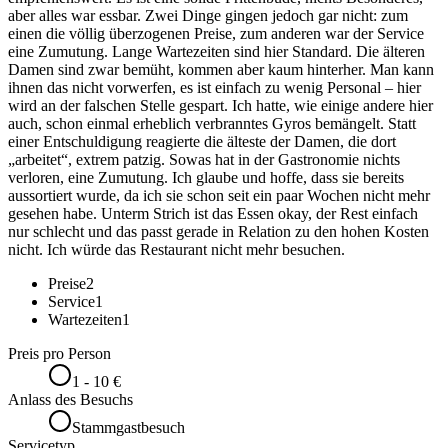
aber alles war essbar. Zwei Dinge gingen jedoch gar nicht: zum
einen die völlig überzogenen Preise, zum anderen war der Service
eine Zumutung. Lange Wartezeiten sind hier Standard. Die älteren
Damen sind zwar bemüht, kommen aber kaum hinterher. Man kann
ihnen das nicht vorwerfen, es ist einfach zu wenig Personal – hier
wird an der falschen Stelle gespart. Ich hatte, wie einige andere hier
auch, schon einmal erheblich verbranntes Gyros bemängelt. Statt
einer Entschuldigung reagierte die älteste der Damen, die dort
„arbeitet“, extrem patzig. Sowas hat in der Gastronomie nichts
verloren, eine Zumutung. Ich glaube und hoffe, dass sie bereits
aussortiert wurde, da ich sie schon seit ein paar Wochen nicht mehr
gesehen habe. Unterm Strich ist das Essen okay, der Rest einfach
nur schlecht und das passt gerade in Relation zu den hohen Kosten
nicht. Ich würde das Restaurant nicht mehr besuchen.
Preise
2
Service
1
Wartezeiten
1
Preis pro Person
1 - 10 €
Anlass des Besuchs
Stammgastbesuch
Servicetyp