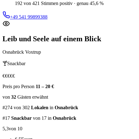
192 von 421 Stimmen positiv · genau 45,6 %
+49 541 99899388
Leib und Seele
auf einem Blick
Osnabrück Voxtrup
🍸
Snackbar
€
€
€
€
€
Preis pro Person
11 – 20 €
von
32
Gästen
erwähnt
#
274
von
302
Lokalen
in
Osnabrück
#
17
Snackbar
von 17
in
Osnabrück
5,3
von 10