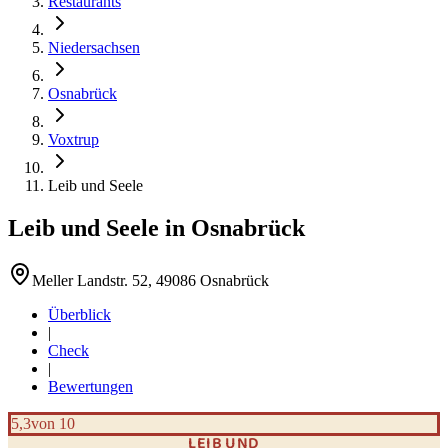
Restaurants
Niedersachsen
Osnabrück
Voxtrup
Leib und Seele
Leib und Seele
in
Osnabrück
Meller Landstr. 52, 49086 Osnabrück
Überblick
|
Check
|
Bewertungen
5,3
von 10
LEIB UND