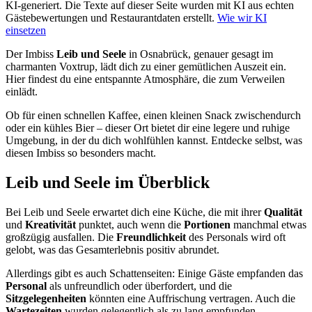
KI-generiert.
Die Texte auf dieser Seite wurden mit KI aus echten
Gästebewertungen und Restaurantdaten erstellt.
Wie wir KI
einsetzen
Der Imbiss
Leib und Seele
in Osnabrück, genauer gesagt im
charmanten Voxtrup, lädt dich zu einer gemütlichen Auszeit ein.
Hier findest du eine entspannte Atmosphäre, die zum Verweilen
einlädt.
Ob für einen schnellen Kaffee, einen kleinen Snack zwischendurch
oder ein kühles Bier – dieser Ort bietet dir eine legere und ruhige
Umgebung, in der du dich wohlfühlen kannst. Entdecke selbst, was
diesen Imbiss so besonders macht.
Leib und Seele
im Überblick
Bei Leib und Seele erwartet dich eine Küche, die mit ihrer
Qualität
und
Kreativität
punktet, auch wenn die
Portionen
manchmal etwas
großzügig ausfallen. Die
Freundlichkeit
des Personals wird oft
gelobt, was das Gesamterlebnis positiv abrundet.
Allerdings gibt es auch Schattenseiten: Einige Gäste empfanden das
Personal
als unfreundlich oder überfordert, und die
Sitzgelegenheiten
könnten eine Auffrischung vertragen. Auch die
Wartezeiten
wurden gelegentlich als zu lang empfunden.