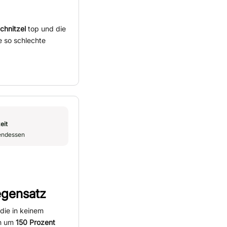
chnitzel
top und die
se so schlechte
eit
endessen
egensatz
die in keinem
en um
150 Prozent