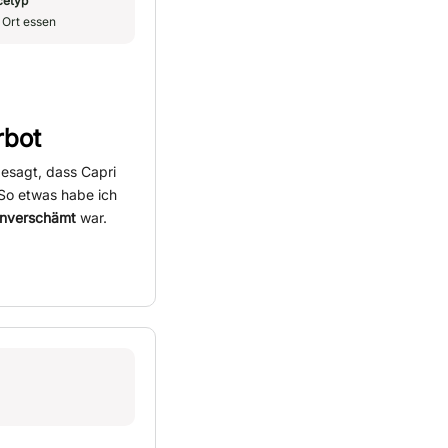
cetyp
 Ort essen
rbot
esagt, dass Capri
 So etwas habe ich
unverschämt
war.