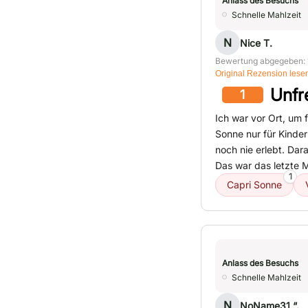
Anlass des Besuchs
Schnelle Mahlzeit
N
Nice T.
Bewertung abgegeben: 
Original Rezension lese
Unfr
1
Ich war vor Ort, um 
Sonne nur für Kinder
noch nie erlebt. Dar
Das war das letzte M
1
Capri Sonne
Anlass des Besuchs
Schnelle Mahlzeit
N
NoName31 “.