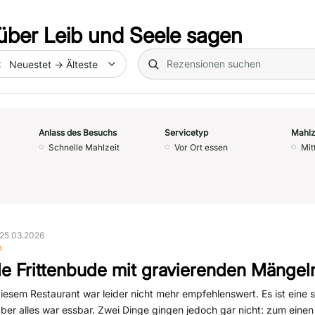
über
Leib und Seele
sagen
Search (title/text)
te
Anlass des Besuchs
Servicetyp
Mahlz
Schnelle Mahlzeit
Vor Ort essen
Mit
25.03.2026
n
de Frittenbude mit gravierenden Mängel
iesem Restaurant war leider nicht mehr empfehlenswert. Es ist eine s
ber alles war essbar. Zwei Dinge gingen jedoch gar nicht: zum einen 