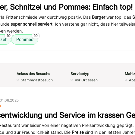
er, Schnitzel und Pommes: Einfach top!
 1a Frittenschmiede war durchweg positiv. Das
Burger
war top, das
S
wurde
super schnell serviert
. Ich verstehe gar nicht, dass hier teilwei
ben werden.
10
10
zel
Pommes
Anlass des Besuchs
Servicetyp
Mahlz
Stammgastbesuch
Vor Ort essen
Ab
01.08.2025
n
sentwicklung und Service im krassen G
estaurant war leider von einer negativen Preisentwicklung geprägt, 
ce und zur Freundlichkeit stand. Die
Preise
sind in den letzten Jahr