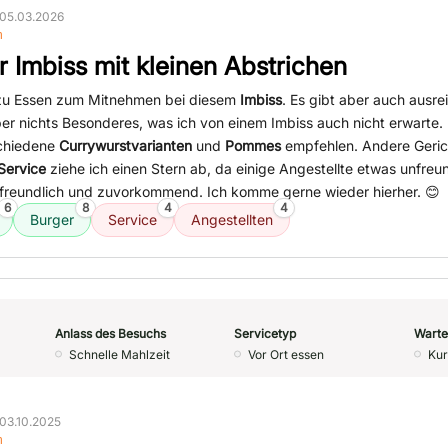
05.03.2026
n
r Imbiss mit kleinen Abstrichen
 zu Essen zum Mitnehmen bei diesem
Imbiss
. Es gibt aber auch ausre
ber nichts Besonderes, was ich von einem Imbiss auch nicht erwarte.
schiedene
Currywurstvarianten
und
Pommes
empfehlen. Andere Geric
Service
ziehe ich einen Stern ab, da einige Angestellte etwas unfreun
 freundlich und zuvorkommend. Ich komme gerne wieder hierher. 😊
6
8
4
4
Burger
Service
Angestellten
Anlass des Besuchs
Servicetyp
Warte
Schnelle Mahlzeit
Vor Ort essen
Kur
03.10.2025
n