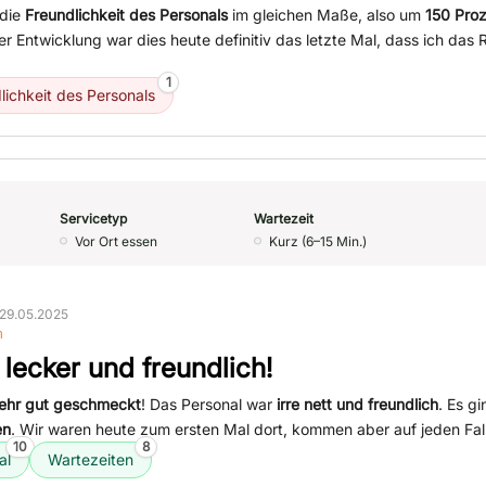
 die
Freundlichkeit des Personals
im gleichen Maße, also um
150 Pro
er Entwicklung war dies heute definitiv das letzte Mal, dass ich das
1
lichkeit des Personals
Servicetyp
Wartezeit
Vor Ort essen
Kurz (6–15 Min.)
29.05.2025
n
 lecker und freundlich!
ehr gut geschmeckt
! Das Personal war
irre nett und freundlich
. Es gi
en
. Wir waren heute zum ersten Mal dort, kommen aber auf jeden Fal
10
8
al
Wartezeiten