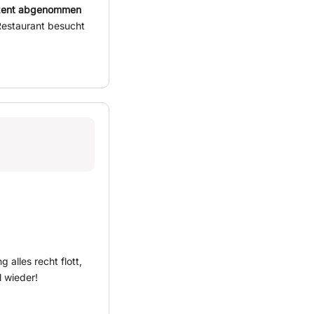
zent abgenommen
 Restaurant besucht
ng alles recht flott,
l wieder!