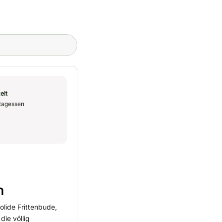
eit
tagessen
n
olide Frittenbude,
die völlig