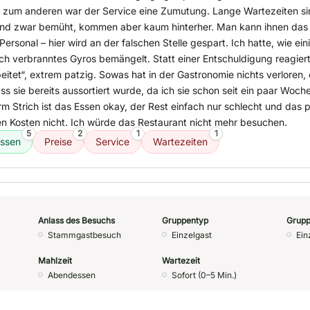
 zum anderen war der Service eine Zumutung. Lange Wartezeiten sin
ind zwar bemüht, kommen aber kaum hinterher. Man kann ihnen das 
Personal – hier wird an der falschen Stelle gespart. Ich hatte, wie ei
ch verbranntes Gyros bemängelt. Statt einer Entschuldigung reagiert
eitet“, extrem patzig. Sowas hat in der Gastronomie nichts verloren,
ss sie bereits aussortiert wurde, da ich sie schon seit ein paar Woch
 Strich ist das Essen okay, der Rest einfach nur schlecht und das 
en Kosten nicht. Ich würde das Restaurant nicht mehr besuchen.
5
2
1
1
ssen
Preise
Service
Wartezeiten
Anlass des Besuchs
Gruppentyp
Grupp
Stammgastbesuch
Einzelgast
Ein
Mahlzeit
Wartezeit
Abendessen
Sofort (0–5 Min.)