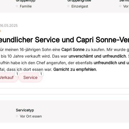
Gruppentyp
Gruppengröße
Servi
Familie
Einzelgast
Vor
16.05.2025
n
eundlicher Service und Capri Sonne-Ve
für meinen 16-jährigen Sohn eine
Capri Sonne
zu kaufen. Mir wurde g
 bis 10 Jahre verkauft wird. Das war
unverschämt und unfreundlich
.
aufhin habe ich den Chef angerufen, der ebenfalls
unfreundlich und 
al, dass ich dort essen war.
Garnicht zu empfehlen
.
1
1
Verkauf
Service
Servicetyp
Vor Ort essen