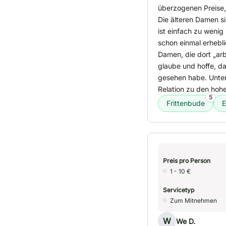
überzogenen Preise,
Die älteren Damen s
ist einfach zu wenig 
schon einmal erhebli
Damen, die dort „arb
glaube und hoffe, da
gesehen habe. Unterm
Relation zu den hoh
5
Frittenbude
E
Preis pro Person
1 - 10 €
Servicetyp
Zum Mitnehmen
W
We D.