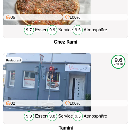
85
100%
Essen
Service
Atmosphäre
9.7
9.9
9.6
Chez Rami
9.6
Restaurant
von 10
32
100%
Essen
Service
Atmosphäre
9.9
9.8
9.5
Tamini