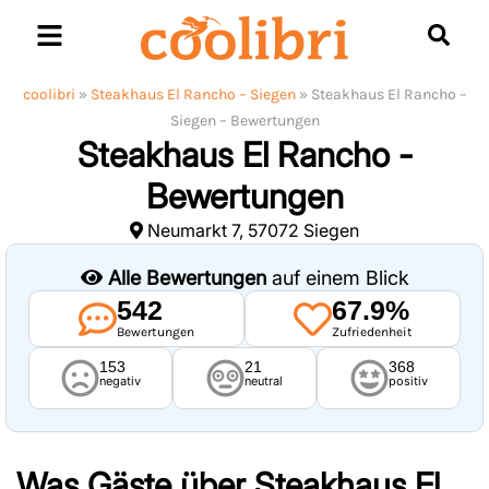
Skip
to
content
coolibri
»
Steakhaus El Rancho – Siegen
»
Steakhaus El Rancho –
Siegen – Bewertungen
Steakhaus El Rancho -
Bewertungen
Neumarkt 7, 57072 Siegen
Alle Bewertungen
auf einem Blick
542
67.9%
Bewertungen
Zufriedenheit
153
21
368
negativ
neutral
positiv
Was Gäste über
Steakhaus El