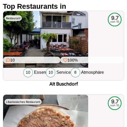
Top Restaurants in
9.7
Restaurant
von 10
10
100%
Essen
Service
Atmosphäre
10
10
8
Alt Buschdorf
9.7
Libanesisches Restaurant
von 10