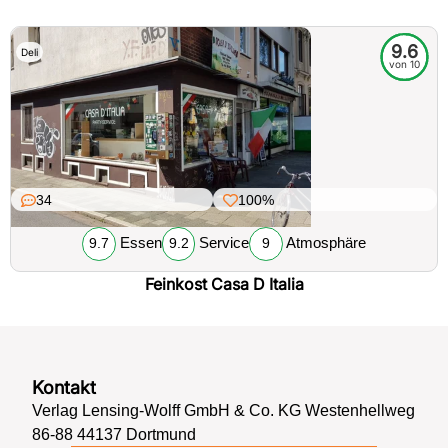
9.6
Deli
von 10
34
100%
Essen
Service
Atmosphäre
9.7
9.2
9
Feinkost Casa D Italia
Kontakt
Verlag Lensing-Wolff GmbH & Co. KG Westenhellweg
86-88 44137 Dortmund