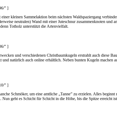
6/” ]
mit einer kleinen Sammelaktion beim nächsten Waldspaziergang verbinde
alerweise neutralen) Wand mit einer Juteschnur zusammenknoten und 
enn Totholz unterstützt die Artenvielfalt.
6/” ]
zwecken und verschiedenen Christbaumkugeln erstrahlt auch diese Baum
 und natürlich auch online erhältlich. Neben bunten Kugeln machen a
0/” ]
manche Schmöker, um eine amtliche „Tanne” zu erzielen. Alles beginnt
 Nun geht es Schicht für Schicht in die Höhe, bis die Spitze erreicht i