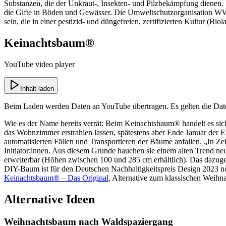
Substanzen, die der Unkraut-, Insekten- und Pilzbekämpfung dienen
die Gifte in Böden und Gewässer. Die Umweltschutzorganisation WWF
sein, die in einer pestizid- und düngefreien, zertifizierten Kultur (B
Keinachtsbaum®
YouTube video player
Inhalt laden
Beim Laden werden Daten an
YouTube
übertragen. Es gelten die Da
Wie es der Name bereits verrät: Beim Keinachtsbaum® handelt es sic
das Wohnzimmer erstrahlen lassen, spätestens aber Ende Januar der
automatisierten Fällen und Transportieren der Bäume anfallen. „In Z
Initiator:innen. Aus diesem Grunde hauchen sie einem alten Trend ne
erweiterbar (Höhen zwischen 100 und 285 cm erhältlich). Das dazuge
DIY-Baum ist für den Deutschen Nachhaltigkeitspreis Design 2023 no
Keinachtsbaum® – Das Original
, Alternative zum klassischen Weih
Alternative Ideen
Weihnachtsbaum nach Waldspaziergang