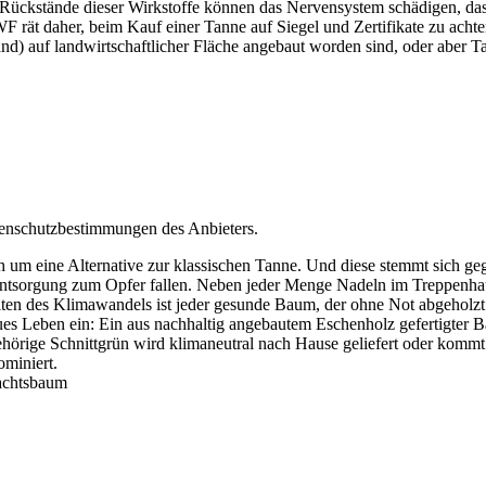
. Rückstände dieser Wirkstoffe können das Nervensystem schädigen, d
 rät daher, beim Kauf einer Tanne auf Siegel und Zertifikate zu acht
ioland) auf landwirtschaftlicher Fläche angebaut worden sind, oder aber
tenschutzbestimmungen des Anbieters.
h um eine Alternative zur klassischen Tanne. Und diese stemmt sich g
 Entsorgung zum Opfer fallen. Neben jeder Menge Nadeln im Treppenha
eiten des Klimawandels ist jeder gesunde Baum, der ohne Not abgeholz
ues Leben ein: Ein aus nachhaltig angebautem Eschenholz gefertigter B
hörige Schnittgrün wird klimaneutral nach Hause geliefert oder kommt
miniert.
nachtsbaum