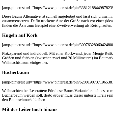
[amp-pinterest url=”https://www.pinterest.de/pin/33812188449878239
Diese Baum-Alternative ist schnell angefertigt und lässt sich prima 
zusammensetzen. Dafür trockene Äste der Größe nach vor einer (ide
finden die Äste zum Beispiel eine Zweitverwertung als Reisighaufen, d
Kugeln auf Kork
[amp-pinterest url=”https://www.pinterest.de/pin/30976328060424800
Platzsparend und individuell: Mit einer Korkwand, jeder Menge Reiß
Größen und Stärken (zwischen zwei und 20 Millimetern) im Baumarkt
Weihnachtsbaum einiges her.
Bücherbaum
[amp-pinterest url=”https://www.pinterest.de/pin/62001907371965381
Weihnachten bei Leseratten: Für diese Baum-Variante braucht es so 
Bücherbaum werden soll, desto größer muss dieser unterste Kreis sein.
den Baumschmuck bleiben.
Mit der Leiter hoch hinaus