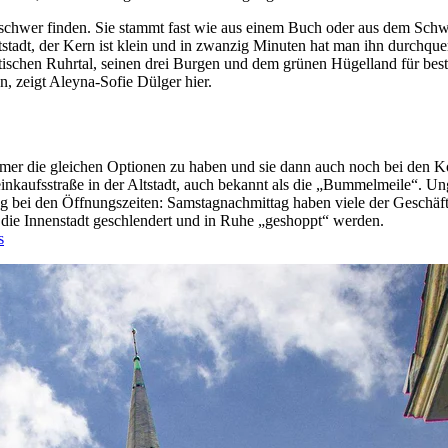
et schwer finden. Sie stammt fast wie aus einem Buch oder aus dem Sch
tstadt, der Kern ist klein und in zwanzig Minuten hat man ihn durchque
antischen Ruhrtal, seinen drei Burgen und dem grünen Hügelland für best
, zeigt Aleyna-Sofie Dülger hier.
mmer die gleichen Optionen zu haben und sie dann auch noch bei den K
nkaufsstraße in der Altstadt, auch bekannt als die „Bummelmeile“. Un
bei den Öffnungszeiten: Samstagnachmittag haben viele der Geschäfte s
n die Innenstadt geschlendert und in Ruhe „geshoppt“ werden.
s