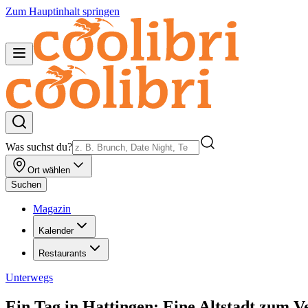
Zum Hauptinhalt springen
Was suchst du?
Ort wählen
Suchen
Magazin
Kalender
Restaurants
Unterwegs
Ein Tag in Hattingen: Eine Altstadt zum V