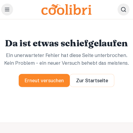
Zum Hauptinhalt springen
Ups.
Ups.
Da ist etwas schiefgelaufen
Ein unerwarteter Fehler hat diese Seite unterbrochen.
Kein Problem – ein neuer Versuch behebt das meistens.
Erneut versuchen
Zur Startseite