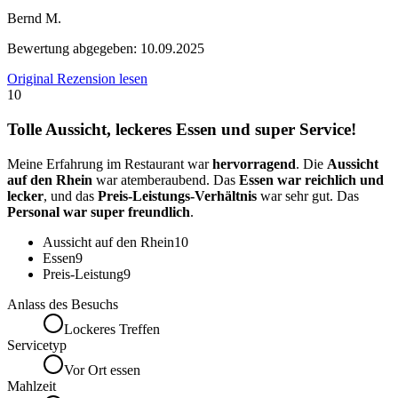
Bernd M.
Bewertung abgegeben:
10.09.2025
Original Rezension lesen
10
Tolle Aussicht, leckeres Essen und super Service!
Meine Erfahrung im Restaurant war
hervorragend
. Die
Aussicht
auf den Rhein
war atemberaubend. Das
Essen war reichlich und
lecker
, und das
Preis-Leistungs-Verhältnis
war sehr gut. Das
Personal war super freundlich
.
Aussicht auf den Rhein
10
Essen
9
Preis-Leistung
9
Anlass des Besuchs
Lockeres Treffen
Servicetyp
Vor Ort essen
Mahlzeit