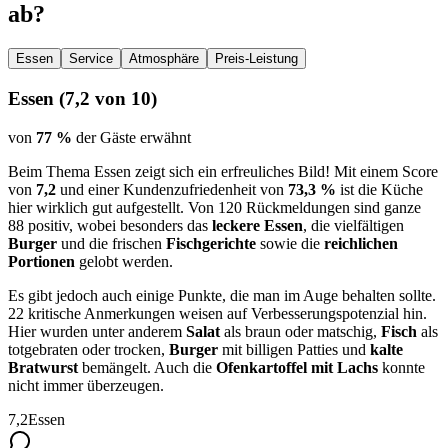
ab?
Essen
Service
Atmosphäre
Preis-Leistung
Essen
(
7,2
von 10)
von
77 %
der Gäste erwähnt
Beim Thema Essen zeigt sich ein erfreuliches Bild! Mit einem Score
von
7,2
und einer Kundenzufriedenheit von
73,3 %
ist die Küche
hier wirklich gut aufgestellt. Von 120 Rückmeldungen sind ganze
88 positiv, wobei besonders das
leckere Essen
, die vielfältigen
Burger
und die frischen
Fischgerichte
sowie die
reichlichen
Portionen
gelobt werden.
Es gibt jedoch auch einige Punkte, die man im Auge behalten sollte.
22 kritische Anmerkungen weisen auf Verbesserungspotenzial hin.
Hier wurden unter anderem
Salat
als braun oder matschig,
Fisch
als
totgebraten oder trocken,
Burger
mit billigen Patties und
kalte
Bratwurst
bemängelt. Auch die
Ofenkartoffel mit Lachs
konnte
nicht immer überzeugen.
7,2
Essen