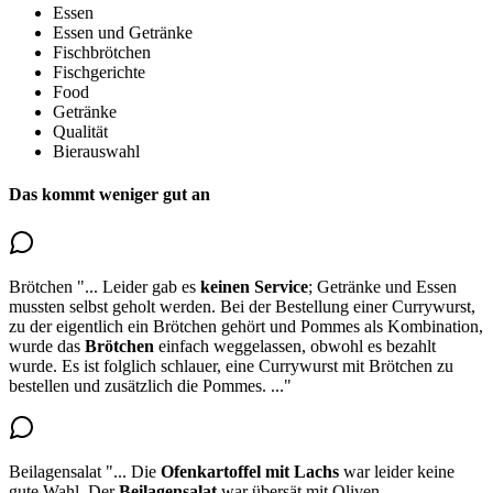
Essen
Essen und Getränke
Fischbrötchen
Fischgerichte
Food
Getränke
Qualität
Bierauswahl
Das kommt weniger gut an
Brötchen
"...
Leider gab es
keinen Service
; Getränke und Essen
mussten selbst geholt werden. Bei der Bestellung einer Currywurst,
zu der eigentlich ein Brötchen gehört und Pommes als Kombination,
wurde das
Brötchen
einfach weggelassen
, obwohl es bezahlt
wurde. Es ist folglich schlauer, eine Currywurst mit Brötchen zu
bestellen und zusätzlich die Pommes.
..."
Beilagensalat
"...
Die
Ofenkartoffel mit Lachs
war leider keine
gute Wahl. Der
Beilagensalat
war übersät mit Oliven
–