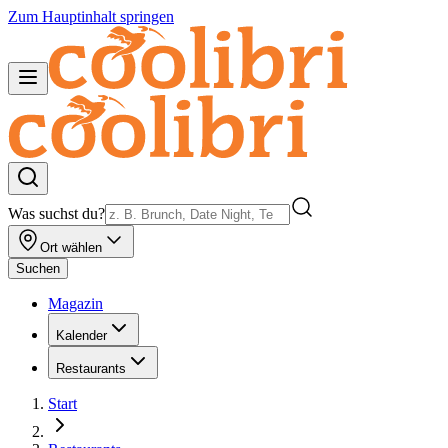
Zum Hauptinhalt springen
Was suchst du?
Ort wählen
Suchen
Magazin
Kalender
Restaurants
Start