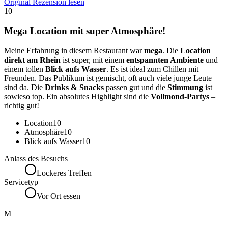
Original Rezension lesen
10
Mega Location mit super Atmosphäre!
Meine Erfahrung in diesem Restaurant war
mega
. Die
Location
direkt am Rhein
ist super, mit einem
entspannten Ambiente
und
einem tollen
Blick aufs Wasser
. Es ist ideal zum Chillen mit
Freunden. Das Publikum ist gemischt, oft auch viele junge Leute
sind da. Die
Drinks & Snacks
passen gut und die
Stimmung
ist
sowieso top. Ein absolutes Highlight sind die
Vollmond-Partys
–
richtig gut!
Location
10
Atmosphäre
10
Blick aufs Wasser
10
Anlass des Besuchs
Lockeres Treffen
Servicetyp
Vor Ort essen
M