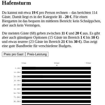
Hafensturm
Du kannst mit etwa
19 €
pro Person rechnen – das berichten 114
Gäste. Damit liegt es in der Kategorie
11 - 20 €
. Für einen
Biergarten ist das bequem im mittleren Bereich: kein Schnäppchen,
aber auch kein Vermögen.
Die meisten Gäste (68) geben zwischen
11 €
und
20 €
aus. Es gibt
aber auch günstigere Optionen (15 Gäste im Bereich
1 €
bis
10 €
)
und etwas teurere (23 Gäste im Bereich
21 €
bis
30 €
). Das zeigt
eine gute Bandbreite für verschiedene Budgets.
Preis pro Gast
Preis-Leistung
0 Gäste
38 Gäste
75 Gäste
38
1 - 10 €
15
11 - 20 €
68
21 - 30 €
23
31 - 40 €
4
41 - 50 €
1
51 - 60 €
3
61 - 70 €
0
71 - 80 €
0
81 - 90 €
0