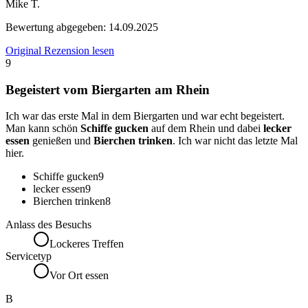
Mike T.
Bewertung abgegeben:
14.09.2025
Original Rezension lesen
9
Begeistert vom Biergarten am Rhein
Ich war das erste Mal in dem Biergarten und war echt begeistert.
Man kann schön
Schiffe gucken
auf dem Rhein und dabei
lecker
essen
genießen und
Bierchen trinken
. Ich war nicht das letzte Mal
hier.
Schiffe gucken
9
lecker essen
9
Bierchen trinken
8
Anlass des Besuchs
Lockeres Treffen
Servicetyp
Vor Ort essen
B