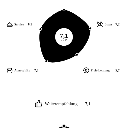
Service
6,5
Essen
7,2
7,1
von 10
Atmosphäre
7,8
Preis-Leistung
5,7
Weiterempfehlung
7,1