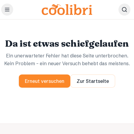
Zum Hauptinhalt springen
Ups.
Ups.
Da ist etwas schiefgelaufen
Ein unerwarteter Fehler hat diese Seite unterbrochen.
Kein Problem – ein neuer Versuch behebt das meistens.
Erneut versuchen
Zur Startseite