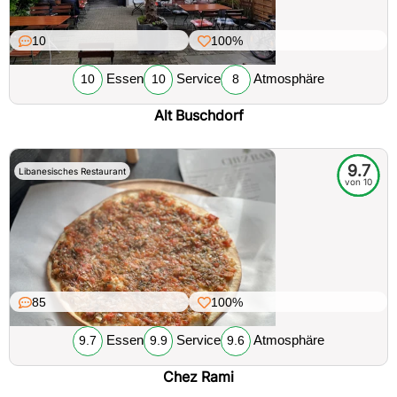
10
100%
Essen
Service
Atmosphäre
10
10
8
Alt Buschdorf
9.7
Libanesisches Restaurant
von 10
85
100%
Essen
Service
Atmosphäre
9.7
9.9
9.6
Chez Rami