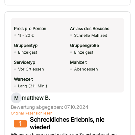
Preis pro Person
Anlass des Besuchs
11 - 20 €
Schnelle Mahlzeit
Gruppentyp
Gruppengröße
Einzelgast
Einzelgast
Servicetyp
Mahlzeit
Vor Ort essen
Abendessen
Wartezeit
Lang (31+ Min.)
matthew B.
M
Bewertung abgegeben: 07.10.2024
Original Rezension lesen
Schreckliches Erlebnis, nie
1
wieder!
Wir waren hungrig und wollten am Samstagabend um