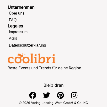
Unternehmen
Über uns
FAQ
Legales
Impressum
AGB
Datenschutzerklärung
Beste Events und Trends für deine Region
Bleib dran
F
T
P
I
a
w
i
n
© 2026 Verlag Lensing-Wolff GmbH & Co. KG
c
i
n
s