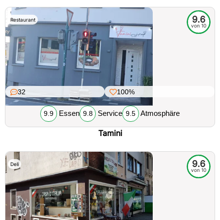
9.6
Restaurant
von 10
32
100%
Essen
Service
Atmosphäre
9.9
9.8
9.5
Tamini
9.6
Deli
von 10