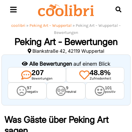
Skip
to
content
coolibri
»
Peking Art – Wuppertal
»
Peking Art – Wuppertal –
Bewertungen
Peking Art - Bewertungen
Blankstraße 42, 42119 Wuppertal
Alle Bewertungen
auf einem Blick
207
48.8%
Bewertungen
Zufriedenheit
97
9
101
negativ
neutral
positiv
Was Gäste über
Peking Art
sagen