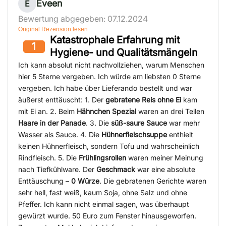
Eveen
E
Bewertung abgegeben: 07.12.2024
Original Rezension lesen
Katastrophale Erfahrung mit
1
Hygiene- und Qualitätsmängeln
Ich kann absolut nicht nachvollziehen, warum Menschen
hier 5 Sterne vergeben. Ich würde am liebsten 0 Sterne
vergeben. Ich habe über Lieferando bestellt und war
äußerst enttäuscht: 1. Der
gebratene Reis ohne Ei
kam
mit Ei an. 2. Beim
Hähnchen Spezial
waren an drei Teilen
Haare in der Panade
. 3. Die
süß-saure Sauce
war mehr
Wasser als Sauce. 4. Die
Hühnerfleischsuppe
enthielt
keinen Hühnerfleisch, sondern Tofu und wahrscheinlich
Rindfleisch. 5. Die
Frühlingsrollen
waren meiner Meinung
nach Tiefkühlware. Der
Geschmack
war eine absolute
Enttäuschung –
0 Würze
. Die gebratenen Gerichte waren
sehr hell, fast weiß, kaum Soja, ohne Salz und ohne
Pfeffer. Ich kann nicht einmal sagen, was überhaupt
gewürzt wurde. 50 Euro zum Fenster hinausgeworfen.