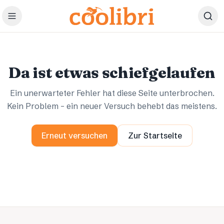
Zum Hauptinhalt springen
Ups.
Ups.
Da ist etwas schiefgelaufen
Ein unerwarteter Fehler hat diese Seite unterbrochen.
Kein Problem – ein neuer Versuch behebt das meistens.
Erneut versuchen
Zur Startseite