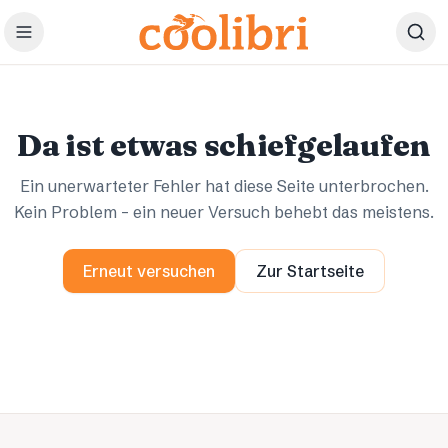
Zum Hauptinhalt springen
Ups.
Ups.
Da ist etwas schiefgelaufen
Ein unerwarteter Fehler hat diese Seite unterbrochen.
Kein Problem – ein neuer Versuch behebt das meistens.
Erneut versuchen
Zur Startseite