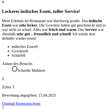
9
Leckeres indisches Essen, toller Service!
Mein Erlebnis im Restaurant war durchweg positiv. Das
indische
Essen
war
sehr lecker
. Die Gewürze haben gut geschmeckt und es
war nicht zu scharf. Alles war
frisch und warm
. Der
Service
war
ebenfalls
sehr gut
–
freundlich und schnell
. Ich würde dort
definitiv wieder essen!
indisches Essen
9
Gewürze
8
Schärfe
8
Anlass des Besuchs
Schnelle Mahlzeit
Z
Zyhra T.
Bewertung abgegeben:
15.04.2025
Original Rezension lesen
1