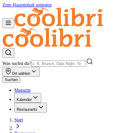
Zum Hauptinhalt springen
Was suchst du?
Ort wählen
Suchen
Magazin
Kalender
Restaurants
Start