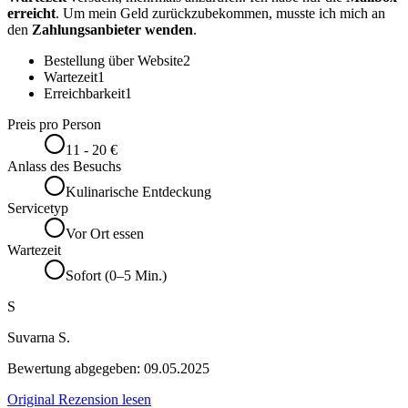
erreicht
. Um mein Geld zurückzubekommen, musste ich mich an
den
Zahlungsanbieter wenden
.
Bestellung über Website
2
Wartezeit
1
Erreichbarkeit
1
Preis pro Person
11 - 20 €
Anlass des Besuchs
Kulinarische Entdeckung
Servicetyp
Vor Ort essen
Wartezeit
Sofort (0–5 Min.)
S
Suvarna S.
Bewertung abgegeben:
09.05.2025
Original Rezension lesen