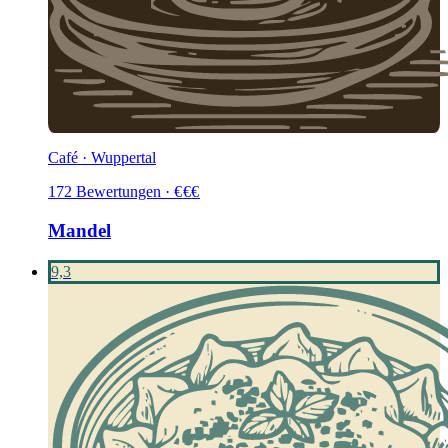
Café · Wuppertal
172
Bewertungen
·
€
€
€
Mandel
9,3