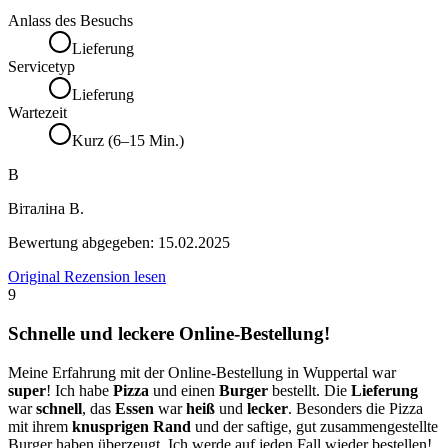
Anlass des Besuchs
Lieferung
Servicetyp
Lieferung
Wartezeit
Kurz (6–15 Min.)
В
Віталіна В.
Bewertung abgegeben:
15.02.2025
Original Rezension lesen
9
Schnelle und leckere Online-Bestellung!
Meine Erfahrung mit der Online-Bestellung in Wuppertal war
super
! Ich habe
Pizza
und einen
Burger
bestellt. Die
Lieferung
war
schnell
, das
Essen
war
heiß
und
lecker
. Besonders die Pizza
mit ihrem
knusprigen Rand
und der saftige, gut zusammengestellte
Burger haben überzeugt. Ich werde auf jeden Fall wieder bestellen!