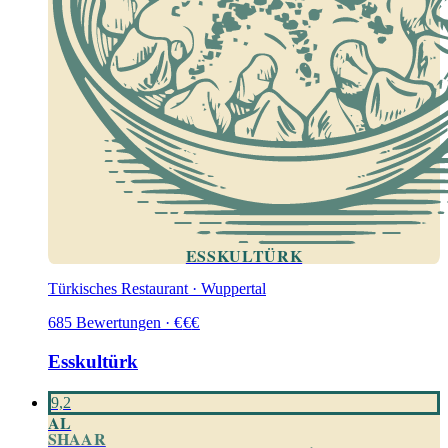
ESSKULTÜRK
Türkisches Restaurant · Wuppertal
685
Bewertungen
·
€
€
€
Esskultürk
9,2
AL
SHAAR