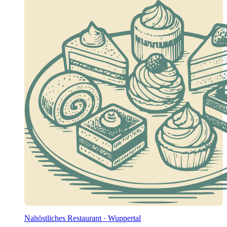
Nahöstliches Restaurant · Wuppertal