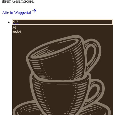
ihrem Gesamtscore.
Alle in
Wuppertal
9,3
M
andel