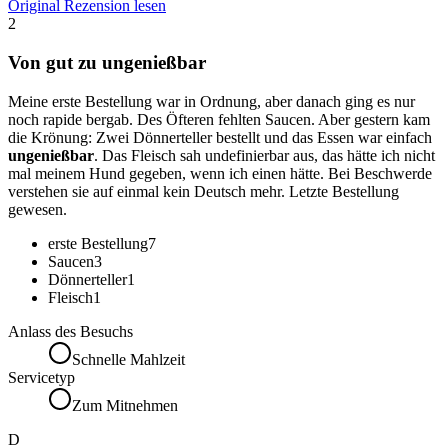
Original Rezension lesen
2
Von gut zu ungenießbar
Meine erste Bestellung war in Ordnung, aber danach ging es nur
noch rapide bergab. Des Öfteren fehlten Saucen. Aber gestern kam
die Krönung: Zwei Dönnerteller bestellt und das Essen war einfach
ungenießbar
. Das Fleisch sah undefinierbar aus, das hätte ich nicht
mal meinem Hund gegeben, wenn ich einen hätte. Bei Beschwerde
verstehen sie auf einmal kein Deutsch mehr. Letzte Bestellung
gewesen.
erste Bestellung
7
Saucen
3
Dönnerteller
1
Fleisch
1
Anlass des Besuchs
Schnelle Mahlzeit
Servicetyp
Zum Mitnehmen
D