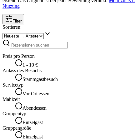
erstellt. Das Original ist bei jeder Bewertung verlinkt.
Mehr zur KI-
Nutzung
Filter
Sortieren:
Preis pro Person
1 - 10 €
Anlass des Besuchs
Stammgastbesuch
Servicetyp
Vor Ort essen
Mahlzeit
Abendessen
Gruppentyp
Einzelgast
Gruppengröße
Einzelgast