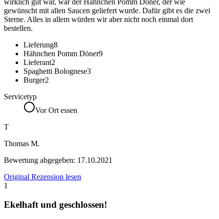
wirklich gut war, war der Hähnchen Pomm Döner, der wie
gewünscht mit allen Saucen geliefert wurde. Dafür gibt es die zwei
Sterne. Alles in allem würden wir aber nicht noch einmal dort
bestellen.
Lieferung
8
Hähnchen Pomm Döner
9
Lieferant
2
Spaghetti Bolognese
3
Burger
2
Servicetyp
Vor Ort essen
T
Thomas M.
Bewertung abgegeben:
17.10.2021
Original Rezension lesen
1
Ekelhaft und geschlossen!