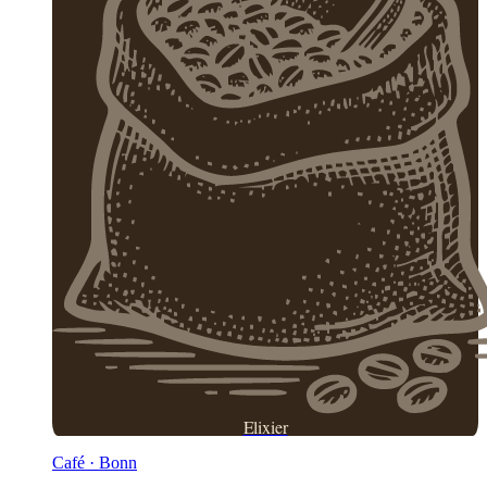
Elixier
Café · Bonn