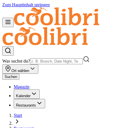
Zum Hauptinhalt springen
Was suchst du?
Ort wählen
Suchen
Magazin
Kalender
Restaurants
Start