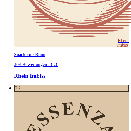
Rhein
Imbiss
Snackbar · Bonn
304
Bewertungen
·
€
€
€
Rhein Imbiss
9,2
ESSENZA