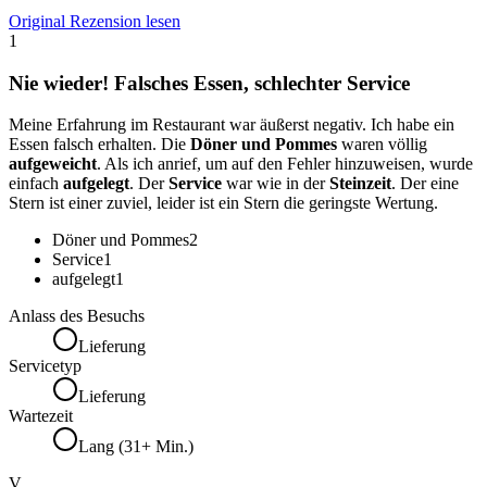
Original Rezension lesen
1
Nie wieder! Falsches Essen, schlechter Service
Meine Erfahrung im Restaurant war äußerst negativ. Ich habe ein
Essen falsch erhalten. Die
Döner und Pommes
waren völlig
aufgeweicht
. Als ich anrief, um auf den Fehler hinzuweisen, wurde
einfach
aufgelegt
. Der
Service
war wie in der
Steinzeit
. Der eine
Stern ist einer zuviel, leider ist ein Stern die geringste Wertung.
Döner und Pommes
2
Service
1
aufgelegt
1
Anlass des Besuchs
Lieferung
Servicetyp
Lieferung
Wartezeit
Lang (31+ Min.)
V