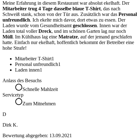
Meine Erfahrung in diesem Restaurant war absolut ekelhaft. Der
Mitarbeiter trug 4 Tage dasselbe blaue T-Shirt
, das nach
Schweiß stank, schon von der Tür aus. Zusätzlich war das
Personal
unfreundlich
. Ich ekelte mich davor, dort etwas zu essen. Der
Laden wurde vom Gesundheitsamt
geschlossen
. Innen war der
Laden total voller
Dreck
, und im schönen Garten lag nur noch
Müll
. Im Kühlhaus lag eine
Matratze
, auf der jemand geschlafen
hatte. Einfach nur ekelhaft, hoffentlich bekommt der Betreiber eine
hohe Strafe!
Mitarbeiter T-Shirt
1
Personal unfreundlich
1
Laden innen
1
Anlass des Besuchs
Schnelle Mahlzeit
Servicetyp
Zum Mitnehmen
D
Dirk K.
Bewertung abgegeben:
13.09.2021