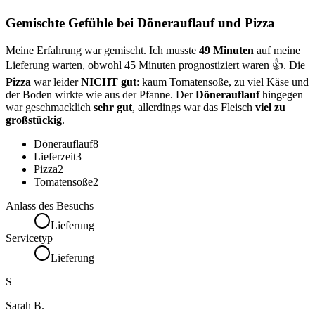
Gemischte Gefühle bei Dönerauflauf und Pizza
Meine Erfahrung war gemischt. Ich musste
49 Minuten
auf meine
Lieferung warten, obwohl 45 Minuten prognostiziert waren 👍. Die
Pizza
war leider
NICHT gut
: kaum Tomatensoße, zu viel Käse und
der Boden wirkte wie aus der Pfanne. Der
Dönerauflauf
hingegen
war geschmacklich
sehr gut
, allerdings war das Fleisch
viel zu
großstückig
.
Dönerauflauf
8
Lieferzeit
3
Pizza
2
Tomatensoße
2
Anlass des Besuchs
Lieferung
Servicetyp
Lieferung
S
Sarah B.