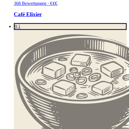
368
Bewertungen
·
€
€
€
Café Elixier
9,1