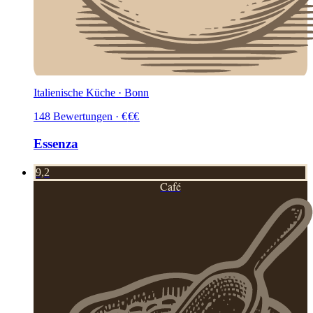
Italienische Küche · Bonn
148
Bewertungen
·
€
€
€
Essenza
9,2
Café