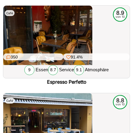
8.9
Café
von 10
350
91.4%
Essen
Service
Atmosphäre
9
8.7
9.1
Espresso Perfetto
8.8
Café
von 10