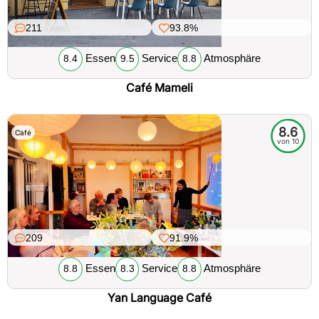
211
93.8%
Essen
Service
Atmosphäre
8.4
9.5
8.8
Café Mameli
8.6
Café
von 10
209
91.9%
Essen
Service
Atmosphäre
8.8
8.3
8.8
Yan Language Café