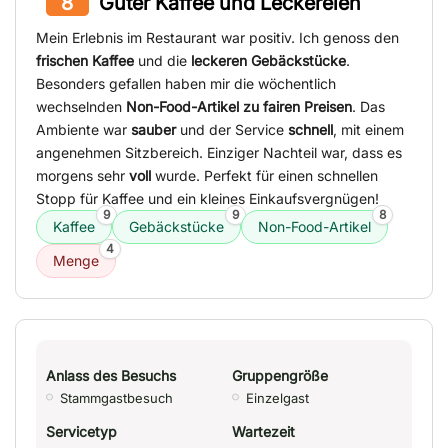
8
Guter Kaffee und Leckereien
Mein Erlebnis im Restaurant war positiv. Ich genoss den
frischen Kaffee
und die
leckeren Gebäckstücke
.
Besonders gefallen haben mir die wöchentlich
wechselnden
Non-Food-Artikel zu fairen Preisen
. Das
Ambiente war
sauber
und der Service
schnell
, mit einem
angenehmen Sitzbereich. Einziger Nachteil war, dass es
morgens sehr
voll
wurde. Perfekt für einen schnellen
Stopp für Kaffee und ein kleines Einkaufsvergnügen!
9
9
8
Kaffee
Gebäckstücke
Non-Food-Artikel
4
Menge
Anlass des Besuchs
Gruppengröße
Stammgastbesuch
Einzelgast
Servicetyp
Wartezeit