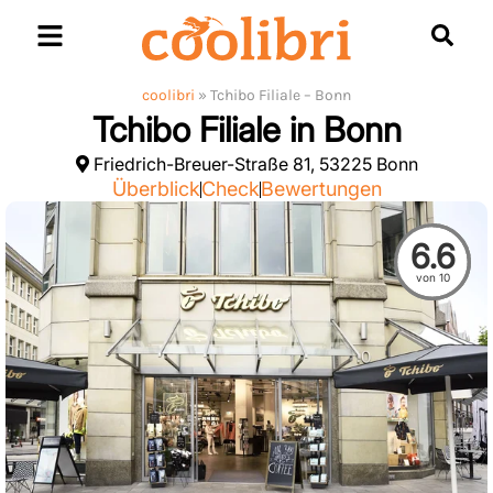
Skip
to
content
coolibri
»
Tchibo Filiale – Bonn
Tchibo Filiale in Bonn
Friedrich-Breuer-Straße 81, 53225 Bonn
Überblick
Check
Bewertungen
6.6
von 10