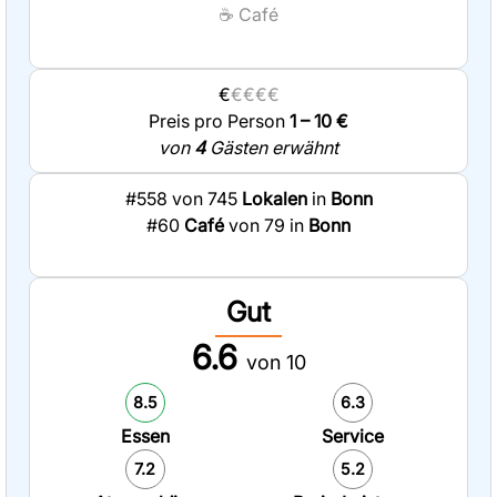
☕
Café
€
€€€€
Preis pro Person
1 – 10 €
von
4
Gästen erwähnt
#558 von 745
Lokalen
in
Bonn
#60
Café
von 79 in
Bonn
Gut
6.6
von 10
8.5
6.3
Essen
Service
7.2
5.2