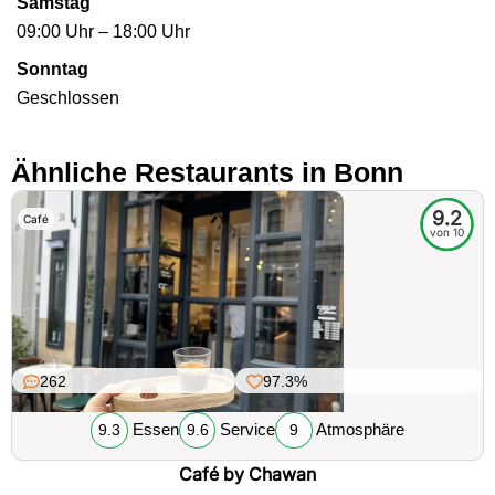
Samstag
09:00 Uhr – 18:00 Uhr
Sonntag
Geschlossen
Ähnliche Restaurants in Bonn
9.2
Café
von 10
262
97.3%
Essen
Service
Atmosphäre
9.3
9.6
9
Café by Chawan