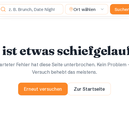
as suchst du?
Ort wählen
Suche
Ups.
Ups.
 ist etwas schiefgelau
rteter Fehler hat diese Seite unterbrochen. Kein Problem 
Versuch behebt das meistens.
Erneut versuchen
Zur Startseite