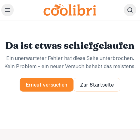
Zum Hauptinhalt springen
Ups.
Ups.
Da ist etwas schiefgelaufen
Ein unerwarteter Fehler hat diese Seite unterbrochen.
Kein Problem – ein neuer Versuch behebt das meistens.
Erneut versuchen
Zur Startseite