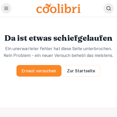
Zum Hauptinhalt springen
Ups.
Ups.
Da ist etwas schiefgelaufen
Ein unerwarteter Fehler hat diese Seite unterbrochen.
Kein Problem – ein neuer Versuch behebt das meistens.
Erneut versuchen
Zur Startseite