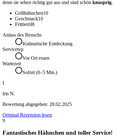
denn sie sehen richtig gut aus und sind schön
knusprig
.
Grillhähnchen
10
Geschmack
10
Frittieröl
8
Anlass des Besuchs
Kulinarische Entdeckung
Servicetyp
Vor Ort essen
Wartezeit
Sofort (0–5 Min.)
I
Iris N.
Bewertung abgegeben:
28.02.2025
Original Rezension lesen
9
Fantastisches Hähnchen und toller Service!