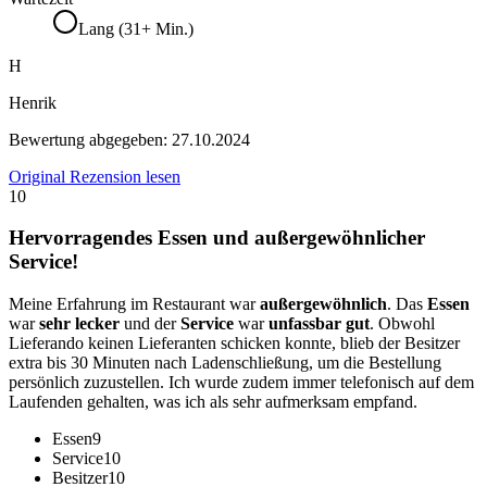
Lang (31+ Min.)
H
Henrik
Bewertung abgegeben:
27.10.2024
Original Rezension lesen
10
Hervorragendes Essen und außergewöhnlicher
Service!
Meine Erfahrung im Restaurant war
außergewöhnlich
. Das
Essen
war
sehr lecker
und der
Service
war
unfassbar gut
. Obwohl
Lieferando keinen Lieferanten schicken konnte, blieb der Besitzer
extra bis 30 Minuten nach Ladenschließung, um die Bestellung
persönlich zuzustellen. Ich wurde zudem immer telefonisch auf dem
Laufenden gehalten, was ich als sehr aufmerksam empfand.
Essen
9
Service
10
Besitzer
10