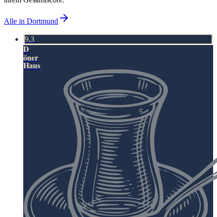
Alle in
Dortmund
9,3
D
öner
Haus