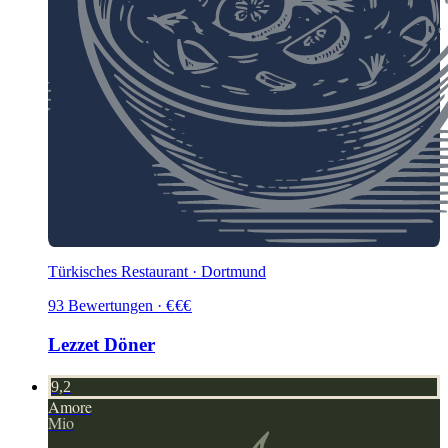
Türkisches Restaurant · Dortmund
93
Bewertungen
·
€
€
€
Lezzet Döner
9,2
Amore
Mio