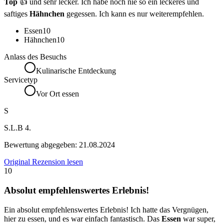
Top
👍 und sehr lecker. Ich habe noch nie so ein leckeres und
saftiges
Hähnchen
gegessen. Ich kann es nur weiterempfehlen.
Essen
10
Hähnchen
10
Anlass des Besuchs
Kulinarische Entdeckung
Servicetyp
Vor Ort essen
S
S.L.B 4.
Bewertung abgegeben:
21.08.2024
Original Rezension lesen
10
Absolut empfehlenswertes Erlebnis!
Ein absolut empfehlenswertes Erlebnis! Ich hatte das Vergnügen,
hier zu essen, und es war einfach fantastisch. Das
Essen
war super,