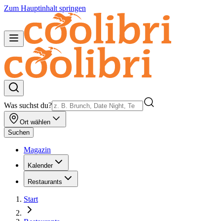
Zum Hauptinhalt springen
Was suchst du?
Ort wählen
Suchen
Magazin
Kalender
Restaurants
Start