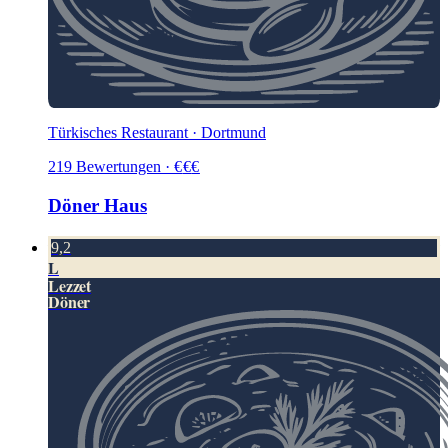
Türkisches Restaurant · Dortmund
219
Bewertungen
·
€
€
€
Döner Haus
9,2
L
Lezzet
Döner