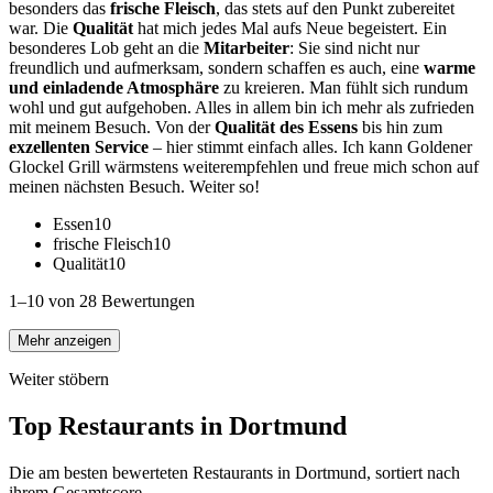
besonders das
frische Fleisch
, das stets auf den Punkt zubereitet
war. Die
Qualität
hat mich jedes Mal aufs Neue begeistert. Ein
besonderes Lob geht an die
Mitarbeiter
: Sie sind nicht nur
freundlich und aufmerksam, sondern schaffen es auch, eine
warme
und einladende Atmosphäre
zu kreieren. Man fühlt sich rundum
wohl und gut aufgehoben. Alles in allem bin ich mehr als zufrieden
mit meinem Besuch. Von der
Qualität des Essens
bis hin zum
exzellenten Service
– hier stimmt einfach alles. Ich kann Goldener
Glockel Grill wärmstens weiterempfehlen und freue mich schon auf
meinen nächsten Besuch. Weiter so!
Essen
10
frische Fleisch
10
Qualität
10
1–10 von 28 Bewertungen
Mehr anzeigen
Weiter stöbern
Top Restaurants in
Dortmund
Die am besten bewerteten Restaurants in
Dortmund
, sortiert nach
ihrem Gesamtscore.