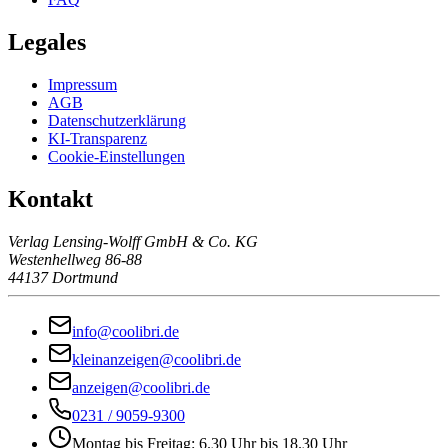
Legales
Impressum
AGB
Datenschutzerklärung
KI-Transparenz
Cookie-Einstellungen
Kontakt
Verlag Lensing-Wolff GmbH & Co. KG
Westenhellweg 86-88
44137 Dortmund
info@coolibri.de
kleinanzeigen@coolibri.de
anzeigen@coolibri.de
0231 / 9059-9300
Montag bis Freitag: 6.30 Uhr bis 18.30 Uhr