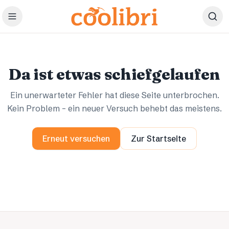
Zum Hauptinhalt springen
Ups.
Ups.
Da ist etwas schiefgelaufen
Ein unerwarteter Fehler hat diese Seite unterbrochen.
Kein Problem – ein neuer Versuch behebt das meistens.
Erneut versuchen
Zur Startseite