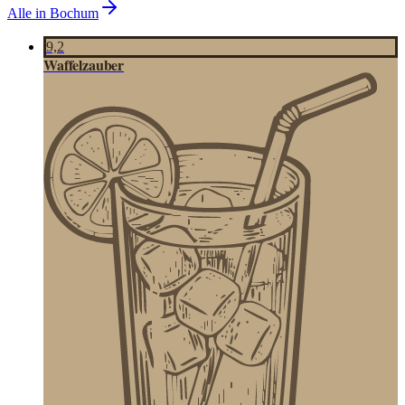
Alle in
Bochum
9,2
Waffelzauber