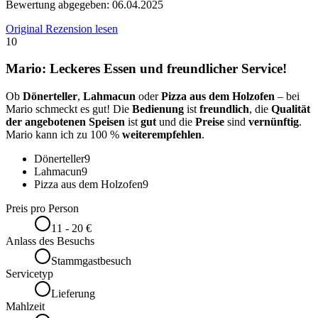
Bewertung abgegeben:
06.04.2025
Original Rezension lesen
10
Mario: Leckeres Essen und freundlicher Service!
Ob
Dönerteller
,
Lahmacun
oder
Pizza aus dem Holzofen
– bei
Mario schmeckt es gut! Die
Bedienung
ist
freundlich
, die
Qualität
der angebotenen Speisen
ist
gut
und die
Preise
sind
vernünftig
.
Mario kann ich zu 100 %
weiterempfehlen
.
Dönerteller
9
Lahmacun
9
Pizza aus dem Holzofen
9
Preis pro Person
11 - 20 €
Anlass des Besuchs
Stammgastbesuch
Servicetyp
Lieferung
Mahlzeit