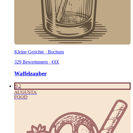
Kleine Gerichte · Bochum
329
Bewertungen
·
€
€
€
Waffelzauber
9,2
AUGUSTA
FOOD