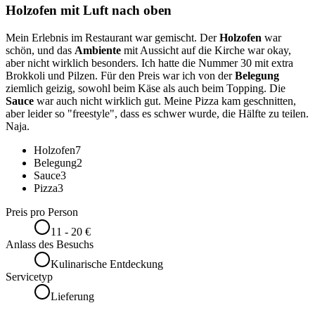
Holzofen mit Luft nach oben
Mein Erlebnis im Restaurant war gemischt. Der
Holzofen
war
schön, und das
Ambiente
mit Aussicht auf die Kirche war okay,
aber nicht wirklich besonders. Ich hatte die Nummer 30 mit extra
Brokkoli und Pilzen. Für den Preis war ich von der
Belegung
ziemlich geizig, sowohl beim Käse als auch beim Topping. Die
Sauce
war auch nicht wirklich gut. Meine Pizza kam geschnitten,
aber leider so "freestyle", dass es schwer wurde, die Hälfte zu teilen.
Naja.
Holzofen
7
Belegung
2
Sauce
3
Pizza
3
Preis pro Person
11 - 20 €
Anlass des Besuchs
Kulinarische Entdeckung
Servicetyp
Lieferung