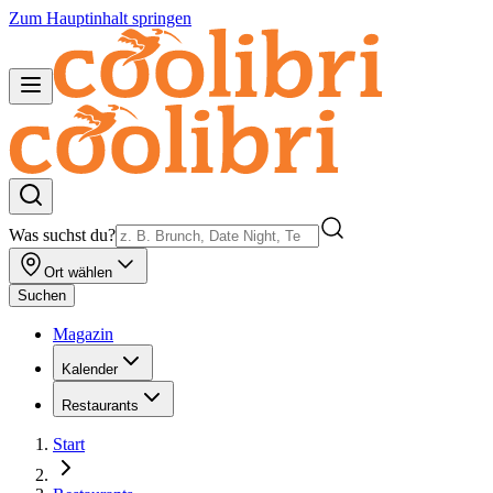
Zum Hauptinhalt springen
Was suchst du?
Ort wählen
Suchen
Magazin
Kalender
Restaurants
Start