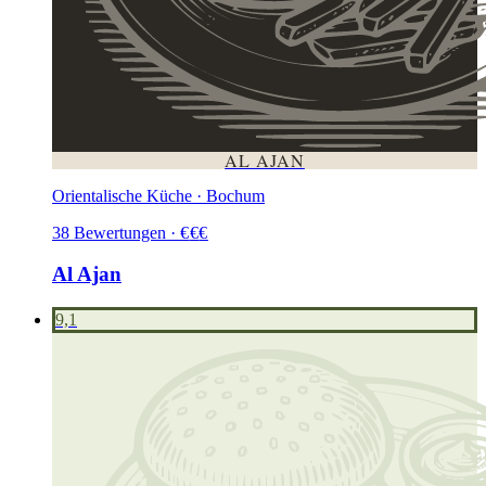
AL AJAN
Orientalische Küche · Bochum
38
Bewertungen
·
€
€
€
Al Ajan
9,1