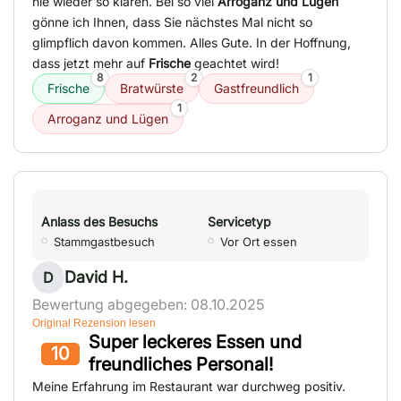
nie wieder so klären. Bei so viel
Arroganz und Lügen
gönne ich Ihnen, dass Sie nächstes Mal nicht so
glimpflich davon kommen. Alles Gute. In der Hoffnung,
dass jetzt mehr auf
Frische
geachtet wird!
8
2
1
Frische
Bratwürste
Gastfreundlich
1
Arroganz und Lügen
Anlass des Besuchs
Servicetyp
Stammgastbesuch
Vor Ort essen
David H.
D
Bewertung abgegeben: 08.10.2025
Original Rezension lesen
Super leckeres Essen und
10
freundliches Personal!
Meine Erfahrung im Restaurant war durchweg positiv.