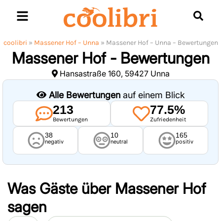
Skip
to
content
coolibri
»
Massener Hof – Unna
»
Massener Hof – Unna – Bewertungen
Massener Hof - Bewertungen
Hansastraße 160, 59427 Unna
Alle Bewertungen
auf einem Blick
213
77.5%
Bewertungen
Zufriedenheit
38
10
165
negativ
neutral
positiv
Was Gäste über
Massener Hof
sagen