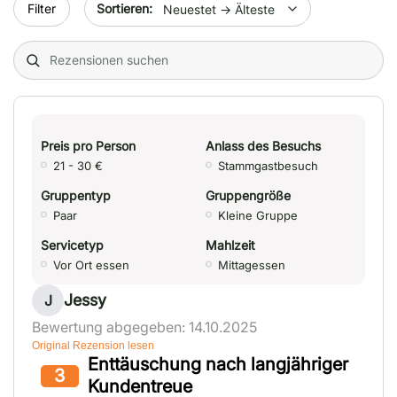
Sort by date
Filter
Search (title/text)
Preis pro Person
Anlass des Besuchs
21 - 30 €
Stammgastbesuch
Gruppentyp
Gruppengröße
Paar
Kleine Gruppe
Servicetyp
Mahlzeit
Vor Ort essen
Mittagessen
Jessy
J
Bewertung abgegeben: 14.10.2025
Original Rezension lesen
Enttäuschung nach langjähriger
3
Kundentreue