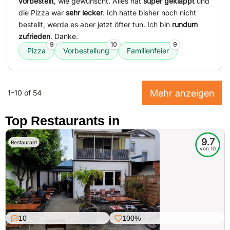
vorbestellt
, wie gewünscht. Alles hat
super geklappt
und
die Pizza war
sehr lecker
. Ich hatte bisher noch nicht
bestellt, werde es aber jetzt öfter tun. Ich bin
rundum
zufrieden
. Danke.
9
10
9
Pizza
Vorbestellung
Familienfeier
Mehr anzeigen
1–10 of 54
Top Restaurants in
9.7
Restaurant
von 10
10
100%