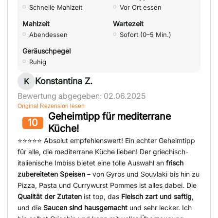
Schnelle Mahlzeit
Vor Ort essen
Mahlzeit
Wartezeit
Abendessen
Sofort (0–5 Min.)
Geräuschpegel
Ruhig
Konstantina Z.
K
Bewertung abgegeben: 02.06.2025
Original Rezension lesen
Geheimtipp für mediterrane
10
Küche!
⭐️⭐️⭐️⭐️⭐️ Absolut empfehlenswert! Ein echter Geheimtipp
für alle, die mediterrane Küche lieben! Der griechisch-
italienische Imbiss bietet eine tolle Auswahl an
frisch
zubereiteten Speisen
– von Gyros und Souvlaki bis hin zu
Pizza, Pasta und Currywurst Pommes ist alles dabei. Die
Qualität der Zutaten
ist top, das
Fleisch zart und saftig
,
und die
Saucen sind hausgemacht
und sehr lecker. Ich