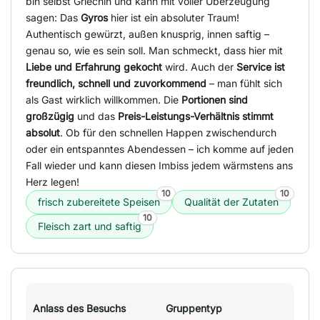
bin selbst Griechin und kann mit voller Überzeugung
sagen: Das
Gyros
hier ist ein absoluter Traum!
Authentisch gewürzt, außen knusprig, innen saftig –
genau so, wie es sein soll. Man schmeckt, dass hier mit
Liebe und Erfahrung gekocht
wird. Auch der
Service ist
freundlich, schnell und zuvorkommend
– man fühlt sich
als Gast wirklich willkommen. Die
Portionen sind
großzügig
und das
Preis-Leistungs-Verhältnis stimmt
absolut
. Ob für den schnellen Happen zwischendurch
oder ein entspanntes Abendessen – ich komme auf jeden
Fall wieder und kann diesen Imbiss jedem wärmstens ans
Herz legen!
10
10
frisch zubereitete Speisen
Qualität der Zutaten
10
Fleisch zart und saftig
Anlass des Besuchs
Gruppentyp