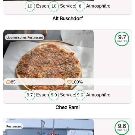
Essen
Service
Atmosphäre
10
10
8
Alt Buschdorf
9.7
Libanesisches Restaurant
von 10
85
100%
Essen
Service
Atmosphäre
9.7
9.9
9.6
Chez Rami
9.6
Restaurant
von 10