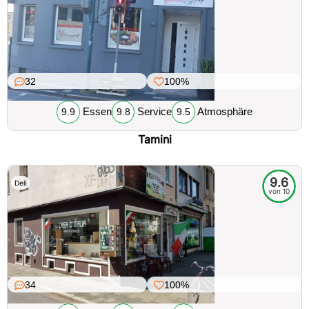
32
100%
Essen
Service
Atmosphäre
9.9
9.8
9.5
Tamini
9.6
Deli
von 10
34
100%