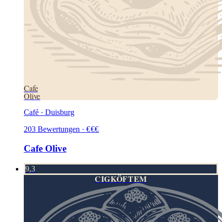
Cafe
Olive
Café · Duisburg
203
Bewertungen
·
€
€
€
Cafe Olive
9,3
CIGKÖFTEM