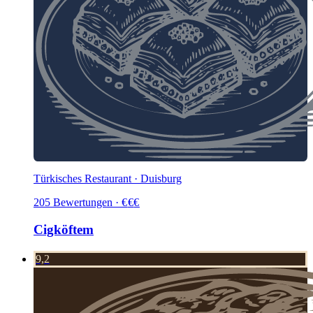
Türkisches Restaurant · Duisburg
205
Bewertungen
·
€
€
€
Cigköftem
9,2