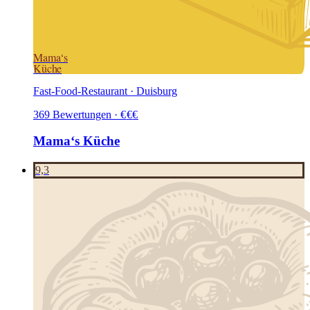
Mama‘s
Küche
Fast-Food-Restaurant · Duisburg
369
Bewertungen
·
€
€
€
Mama‘s Küche
9,3