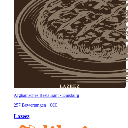
LAZEEZ
Afghanisches Restaurant · Duisburg
257
Bewertungen
·
€
€
€
Lazeez