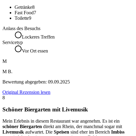
Getränke
8
Fast Food
7
Toilette
9
Anlass des Besuchs
Lockeres Treffen
Servicetyp
Vor Ort essen
M
M B.
Bewertung abgegeben:
09.09.2025
Original Rezension lesen
8
Schöner Biergarten mit Livemusik
Mein Erlebnis in diesem Restaurant war angenehm. Es ist ein
schöner Biergarten
direkt am Rhein, der manchmal sogar mit
Livemusik
aufwartet. Die
Speisen
sind eher im Bereich
Imbiss