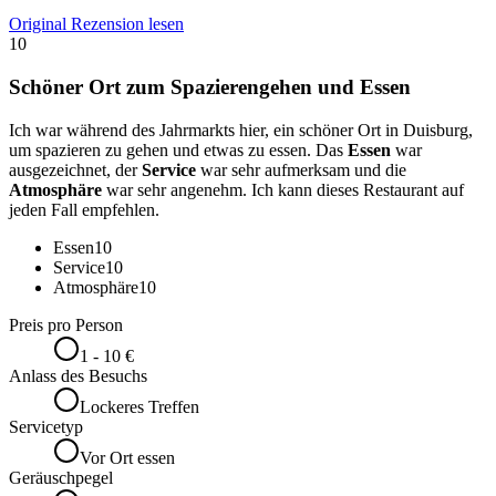
Original Rezension lesen
10
Schöner Ort zum Spazierengehen und Essen
Ich war während des Jahrmarkts hier, ein schöner Ort in Duisburg,
um spazieren zu gehen und etwas zu essen. Das
Essen
war
ausgezeichnet, der
Service
war sehr aufmerksam und die
Atmosphäre
war sehr angenehm. Ich kann dieses Restaurant auf
jeden Fall empfehlen.
Essen
10
Service
10
Atmosphäre
10
Preis pro Person
1 - 10 €
Anlass des Besuchs
Lockeres Treffen
Servicetyp
Vor Ort essen
Geräuschpegel