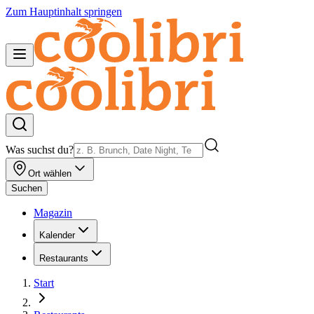
Zum Hauptinhalt springen
Was suchst du?
Ort wählen
Suchen
Magazin
Kalender
Restaurants
Start