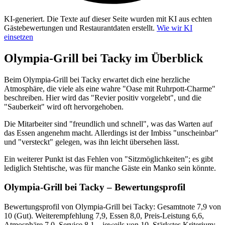
KI-generiert.
Die Texte auf dieser Seite wurden mit KI aus echten
Gästebewertungen und Restaurantdaten erstellt.
Wie wir KI
einsetzen
Olympia-Grill bei Tacky
im Überblick
Beim Olympia-Grill bei Tacky erwartet dich eine herzliche
Atmosphäre, die viele als eine wahre "Oase mit Ruhrpott-Charme"
beschreiben. Hier wird das "Revier positiv vorgelebt", und die
"Sauberkeit" wird oft hervorgehoben.
Die Mitarbeiter sind "freundlich und schnell", was das Warten auf
das Essen angenehm macht. Allerdings ist der Imbiss "unscheinbar"
und "versteckt" gelegen, was ihn leicht übersehen lässt.
Ein weiterer Punkt ist das Fehlen von "Sitzmöglichkeiten"; es gibt
lediglich Stehtische, was für manche Gäste ein Manko sein könnte.
Olympia-Grill bei Tacky
– Bewertungsprofil
Bewertungsprofil von Olympia-Grill bei Tacky: Gesamtnote 7,9 von
10 (Gut). Weiterempfehlung 7,9, Essen 8,0, Preis-Leistung 6,6,
Atmosphäre 7,0, Service 8,1 – jeweils von 10. Stärkstes Kriterium: