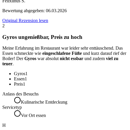
Felixlinus S.
Bewertung abgegeben:
06.03.2026
Original Rezension lesen
2
Gyros ungenießbar, Preis zu hoch
Meine Erfahrung im Restaurant war leider sehr enttäuschend. Das
Essen schmeckte wie
eingeschlafene Füße
und kurz darauf rief der
Boiler! Der
Gyros
war absolut
nicht essbar
und zudem
viel zu
teuer
.
Gyros
1
Essen
1
Preis
1
Anlass des Besuchs
Kulinarische Entdeckung
Servicetyp
Vor Ort essen
H