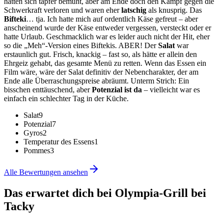
hatten sich tapfer bemüht, aber am Ende doch den Kampf gegen die
Schwerkraft verloren und waren eher
latschig
als knusprig. Das
Bifteki
… tja. Ich hatte mich auf ordentlich Käse gefreut – aber
anscheinend wurde der Käse entweder vergessen, versteckt oder er
hatte Urlaub. Geschmacklich war es leider auch nicht der Hit, eher
so die „Meh“-Version eines Biftekis. ABER! Der
Salat
war
erstaunlich gut. Frisch, knackig – fast so, als hätte er allein den
Ehrgeiz gehabt, das gesamte Menü zu retten. Wenn das Essen ein
Film wäre, wäre der Salat definitiv der Nebencharakter, der am
Ende alle Überraschungspreise abräumt. Unterm Strich: Ein
bisschen enttäuschend, aber
Potenzial ist da
– vielleicht war es
einfach ein schlechter Tag in der Küche.
Salat
9
Potenzial
7
Gyros
2
Temperatur des Essens
1
Pommes
3
Alle Bewertungen ansehen
Das erwartet dich bei
Olympia-Grill bei
Tacky