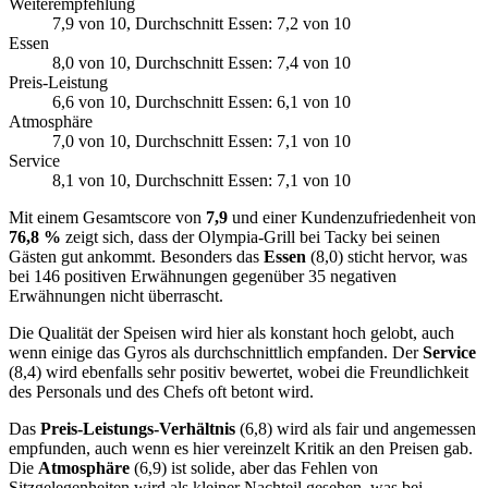
Weiterempfehlung
7,9
von 10
, Durchschnitt Essen: 7,2 von 10
Essen
8,0
von 10
, Durchschnitt Essen: 7,4 von 10
Preis-Leistung
6,6
von 10
, Durchschnitt Essen: 6,1 von 10
Atmosphäre
7,0
von 10
, Durchschnitt Essen: 7,1 von 10
Service
8,1
von 10
, Durchschnitt Essen: 7,1 von 10
Mit einem Gesamtscore von
7,9
und einer Kundenzufriedenheit von
76,8 %
zeigt sich, dass der Olympia-Grill bei Tacky bei seinen
Gästen gut ankommt. Besonders das
Essen
(8,0) sticht hervor, was
bei 146 positiven Erwähnungen gegenüber 35 negativen
Erwähnungen nicht überrascht.
Die Qualität der Speisen wird hier als konstant hoch gelobt, auch
wenn einige das Gyros als durchschnittlich empfanden. Der
Service
(8,4) wird ebenfalls sehr positiv bewertet, wobei die Freundlichkeit
des Personals und des Chefs oft betont wird.
Das
Preis-Leistungs-Verhältnis
(6,8) wird als fair und angemessen
empfunden, auch wenn es hier vereinzelt Kritik an den Preisen gab.
Die
Atmosphäre
(6,9) ist solide, aber das Fehlen von
Sitzgelegenheiten wird als kleiner Nachteil gesehen, was bei