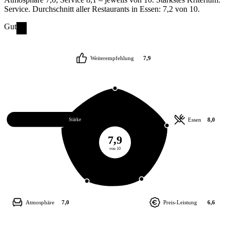
Service. Durchschnitt aller Restaurants in Essen: 7,2 von 10.
Gut
Weiterempfehlung
7,9
Service
8,1
Essen
8,0
Stärke
7,9
von 10
Atmosphäre
7,0
Preis-Leistung
6,6