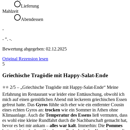
Lieferung
Mahlzeit
Abendessen
-
- “. -.
Bewertung abgegeben:
02.12.2025
Original Rezension lesen
5
Griechische Tragödie mit Happy-Salat-Ende
⭐️⭐️ 2/5 – „Griechische Tragödie mit Happy-Salat-Ende“ Meine
Erfahrung im Restaurant war leider eine Enttäuschung, obwohl ich
mich auf einen gemütlichen Abend mit leckerem griechischen Essen
gefreut hatte. Das
Gyros
fühlte sich eher wie ein entfernter Cousin
eines echten Gyros an:
trocken
wie ein Sommer in Athen ohne
Klimaanlage. Auch die
Temperatur des Essens
ließ vermuten, dass
es wohl eine kleine Rundfahrt durch die Nachbarschaft gemacht hat,
bevor es bei mir ankam –
alles war kalt
. Immerhin: Die
Pommes