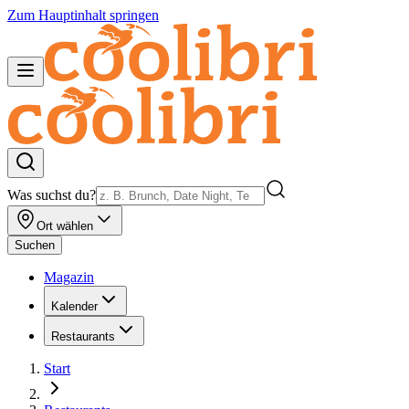
Zum Hauptinhalt springen
Was suchst du?
Ort wählen
Suchen
Magazin
Kalender
Restaurants
Start