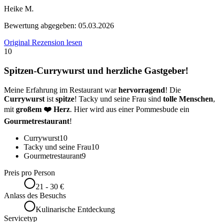
Heike M.
Bewertung abgegeben:
05.03.2026
Original Rezension lesen
10
Spitzen-Currywurst und herzliche Gastgeber!
Meine Erfahrung im Restaurant war
hervorragend
! Die
Currywurst
ist
spitze
! Tacky und seine Frau sind
tolle Menschen
,
mit
großem ❤️ Herz
. Hier wird aus einer Pommesbude ein
Gourmetrestaurant
!
Currywurst
10
Tacky und seine Frau
10
Gourmetrestaurant
9
Preis pro Person
21 - 30 €
Anlass des Besuchs
Kulinarische Entdeckung
Servicetyp