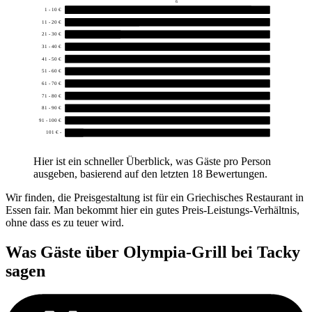
6
1 - 10 €
10
11 - 20 €
4
21 - 30 €
3
31 - 40 €
0
41 - 50 €
0
51 - 60 €
0
61 - 70 €
0
71 - 80 €
0
81 - 90 €
0
91 - 100 €
0
101 € -
1
Hier ist ein schneller Überblick, was Gäste pro Person
ausgeben, basierend auf den letzten 18 Bewertungen.
Wir finden, die Preisgestaltung ist für ein Griechisches Restaurant in
Essen fair. Man bekommt hier ein gutes Preis-Leistungs-Verhältnis,
ohne dass es zu teuer wird.
Was Gäste über
Olympia-Grill bei Tacky
sagen