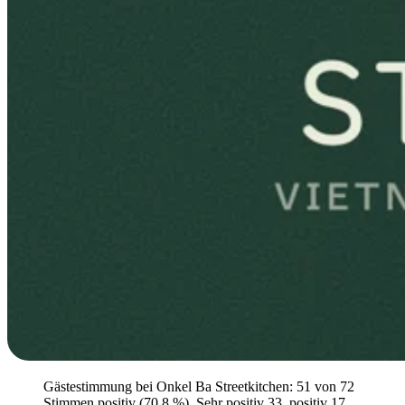
Gästestimmung bei Onkel Ba Streetkitchen: 51 von 72
Stimmen positiv (70,8 %). Sehr positiv 33, positiv 17,