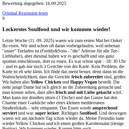
Bewertung abgegeben:
16.09.2025
Original Rezension lesen
9
Leckerstes Soulfood und wir kommen wieder!
Letzte Woche (11. 09. 2025) waren wir zum ersten Mal bei Onkel
Ba essen. Wir sind schon oft daran vorbeigelaufen, weil nebenan
"unser" Teeladen ist (Freddy&Sons - "die" Adresse für alle Tee-
Liebhaber), aber diesmal haben wir es geschafft und uns ganz
spontan entschlossen, dort zu essen. Es war schon spät – 18: 30 Uhr
– und es gab nur noch 3 Gerichte von der Karte. Kein Problem, die
Karte ist eh sehr klein. Ich finde das meist besser, denn dann ist die
Wahrscheinlichkeit, dass die Gerichte
frisch zubereitet
sind, größer.
Wir haben also
Yellow Chicken
und
Happy Vegan
bestellt. Die
nette junge Dame hat sich gleich an die Zubereitung gemacht und
man konnte sehen, dass alles
frisch und mit Liebe gekocht
wird.
Man kann nur draußen sitzen (3 Tische) und das Ganze hat den
Charme einer Garküche oder eines kleinen mediterranen
Straßenlokals – sehr entspannt. Das Essen wurde
ansprechend
serviert
und war.
super lecker
. Richtiges
Soulfood
. Und deswegen
waren wir am nächsten Tag schon wieder da. Meine Freundin hatte
wieder Yellow Chicken und ich einen großen Karottensalat (riesige
Portion). Wir kommen wieder. Kommt bitte auch.