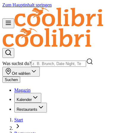
Zum Hauptinhalt springen
Was suchst du?
Ort wählen
Suchen
Magazin
Kalender
Restaurants
Start