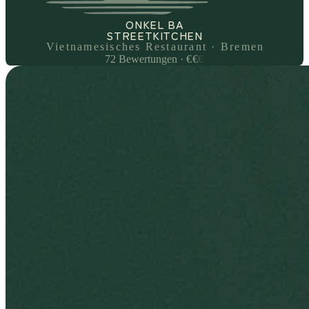
ONKEL BA
STREETKITCHEN
Vietnamesisches Restaurant · Bremen
72
Bewertungen
·
€
€
€