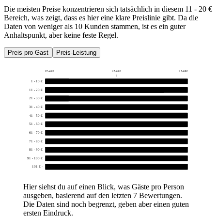
Die meisten Preise konzentrieren sich tatsächlich in diesem 11 - 20 €
Bereich, was zeigt, dass es hier eine klare Preislinie gibt. Da die
Daten von weniger als 10 Kunden stammen, ist es ein guter
Anhaltspunkt, aber keine feste Regel.
Preis pro Gast
Preis-Leistung
0 Gäste
3 Gäste
6 Gäste
3
1 - 10 €
1
11 - 20 €
5
21 - 30 €
1
31 - 40 €
0
41 - 50 €
0
51 - 60 €
0
61 - 70 €
0
71 - 80 €
0
81 - 90 €
0
91 - 100 €
0
101 € -
0
Hier siehst du auf einen Blick, was Gäste pro Person
ausgeben, basierend auf den letzten 7 Bewertungen.
Die Daten sind noch begrenzt, geben aber einen guten
ersten Eindruck.