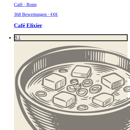
Café · Bonn
368
Bewertungen
·
€
€
€
Café Elixier
9,1