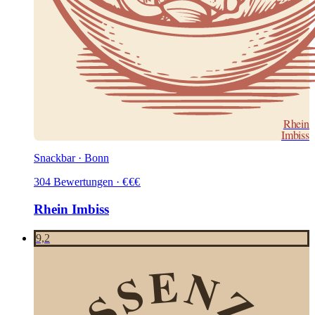
Rhein
Imbiss
Snackbar · Bonn
304
Bewertungen
·
€
€
€
Rhein Imbiss
9,2
ESSENZA