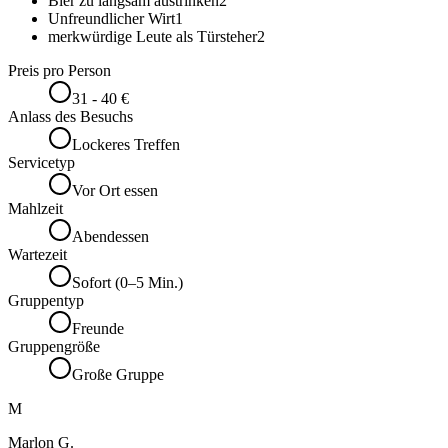
Bier zu langsam austrinken
2
Unfreundlicher Wirt
1
merkwürdige Leute als Türsteher
2
Preis pro Person
31 - 40 €
Anlass des Besuchs
Lockeres Treffen
Servicetyp
Vor Ort essen
Mahlzeit
Abendessen
Wartezeit
Sofort (0–5 Min.)
Gruppentyp
Freunde
Gruppengröße
Große Gruppe
M
Marlon G.