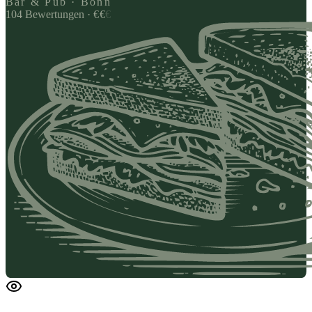
Bar & Pub · Bonn
104
Bewertungen
·
€
€
€