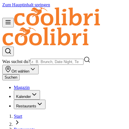
Zum Hauptinhalt springen
Was suchst du?
Ort wählen
Suchen
Magazin
Kalender
Restaurants
Start