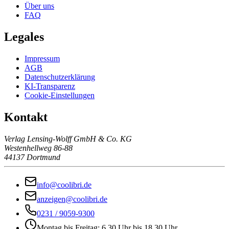
Über uns
FAQ
Legales
Impressum
AGB
Datenschutzerklärung
KI-Transparenz
Cookie-Einstellungen
Kontakt
Verlag Lensing-Wolff GmbH & Co. KG
Westenhellweg 86-88
44137 Dortmund
info@coolibri.de
anzeigen@coolibri.de
0231 / 9059-9300
Montag bis Freitag: 6.30 Uhr bis 18.30 Uhr