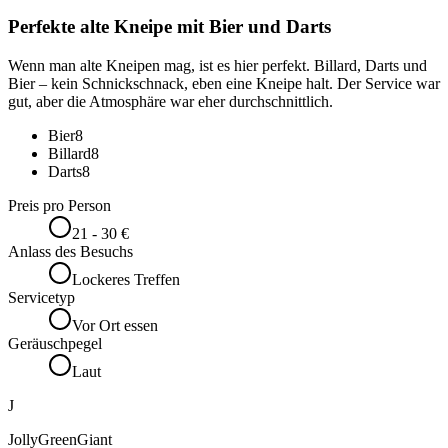
Perfekte alte Kneipe mit Bier und Darts
Wenn man alte Kneipen mag, ist es hier perfekt. Billard, Darts und
Bier – kein Schnickschnack, eben eine Kneipe halt. Der Service war
gut, aber die Atmosphäre war eher durchschnittlich.
Bier
8
Billard
8
Darts
8
Preis pro Person
21 - 30 €
Anlass des Besuchs
Lockeres Treffen
Servicetyp
Vor Ort essen
Geräuschpegel
Laut
J
JollyGreenGiant