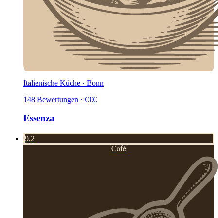
Italienische Küche · Bonn
148
Bewertungen
·
€
€
€
Essenza
9,2
Café