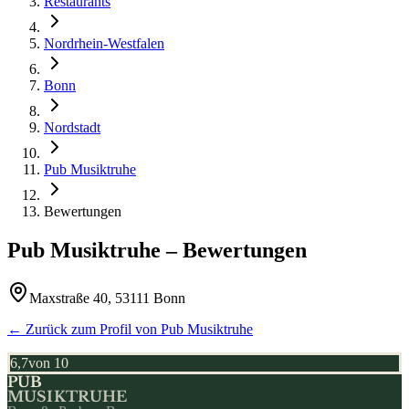
Restaurants
Nordrhein-Westfalen
Bonn
Nordstadt
Pub Musiktruhe
Bewertungen
Pub Musiktruhe
– Bewertungen
Maxstraße 40, 53111 Bonn
← Zurück zum Profil von
Pub Musiktruhe
6,7
von 10
PUB
MUSIKTRUHE