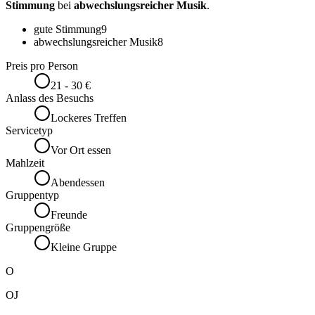
Stimmung
bei
abwechslungsreicher Musik
.
gute Stimmung
9
abwechslungsreicher Musik
8
Preis pro Person
21 - 30 €
Anlass des Besuchs
Lockeres Treffen
Servicetyp
Vor Ort essen
Mahlzeit
Abendessen
Gruppentyp
Freunde
Gruppengröße
Kleine Gruppe
O
OJ