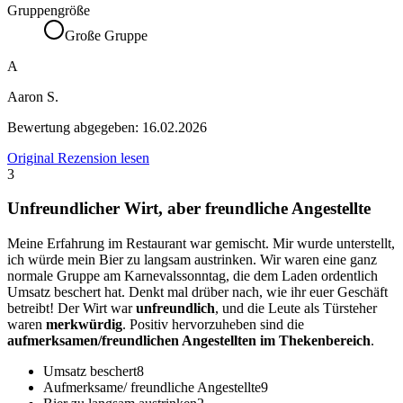
Gruppengröße
Große Gruppe
A
Aaron S.
Bewertung abgegeben:
16.02.2026
Original Rezension lesen
3
Unfreundlicher Wirt, aber freundliche Angestellte
Meine Erfahrung im Restaurant war gemischt. Mir wurde unterstellt,
ich würde mein Bier zu langsam austrinken. Wir waren eine ganz
normale Gruppe am Karnevalssonntag, die dem Laden ordentlich
Umsatz beschert hat. Denkt mal drüber nach, wie ihr euer Geschäft
betreibt! Der Wirt war
unfreundlich
, und die Leute als Türsteher
waren
merkwürdig
. Positiv hervorzuheben sind die
aufmerksamen/freundlichen Angestellten im Thekenbereich
.
Umsatz beschert
8
Aufmerksame/ freundliche Angestellte
9