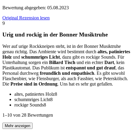
Bewertung abgegeben:
05.08.2023
Original Rezension lesen
9
Urig und rockig in der Bonner Musiktruhe
Wer auf urige Rockkneipen steht, ist in der Bonner Musiktruhe
genau richtig. Das Ambiente wird bestimmt durch
altes, patiniertes
Holz
und
schummriges Licht
, dazu gibt es rockige Sounds. Für
Unterhaltung sorgen ein
Billard Tisch
und ein echter
Dart
, kein
Plastikautomat. Das Publikum ist
entspannt und gut drauf
, das
Personal durchweg
freundlich und empathisch
. Es gibt sowohl
Flaschenbier, wie Flensburger, als auch Fassbier, wie Peterskölsch.
Die
Preise sind in Ordnung
. Uns hat es sehr gut gefallen.
altes, patiniertes Holz
8
schummriges Licht
8
rockige Sounds
8
1–10 von 28 Bewertungen
Mehr anzeigen