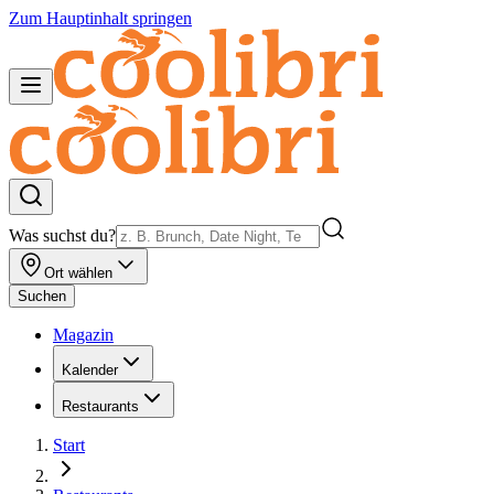
Zum Hauptinhalt springen
Was suchst du?
Ort wählen
Suchen
Magazin
Kalender
Restaurants
Start