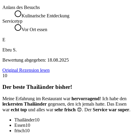
Anlass des Besuchs
Kulinarische Entdeckung
Servicetyp
Vor Ort essen
E
Ebru S.
Bewertung abgegeben:
18.08.2025
Original Rezension lesen
10
Der beste Thailänder bisher!
Meine Erfahrung im Restaurant war
hervorragend
! Ich habe den
leckersten Thailänder
gegessen, den ich jemals hatte. Das Essen
war
echt top
und alles war
sehr frisch
😍. Der
Service war super
.
Thailänder
10
Essen
10
frisch
10