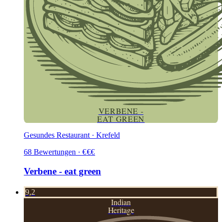
VERBENE -
EAT GREEN
Gesundes Restaurant · Krefeld
68
Bewertungen
·
€
€
€
Verbene - eat green
9,2
Indian
Heritage