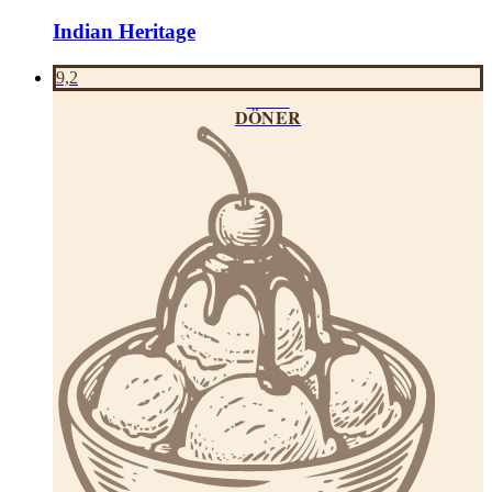
Indian Heritage
9,2
SIDE
DÖNER