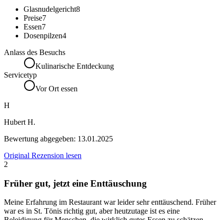
Glasnudelgericht
8
Preise
7
Essen
7
Dosenpilzen
4
Anlass des Besuchs
Kulinarische Entdeckung
Servicetyp
Vor Ort essen
H
Hubert H.
Bewertung abgegeben:
13.01.2025
Original Rezension lesen
2
Früher gut, jetzt eine Enttäuschung
Meine Erfahrung im Restaurant war leider sehr enttäuschend. Früher
war es in St. Tönis richtig gut, aber heutzutage ist es eine
Beleidigung für Menschen, die wirklich gutes Essen zu schätzen