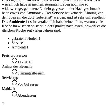
wissen. Ich habe in meinem gesamten Leben noch nie so
widerwertige, gebratene Nudeln gegessen – der Nachgeschmack
hatte etwas von Ammoniak. Der
Service
hat keinerlei Ahnung von
den Speisen, die dort "zubereitet" werden, und ist sehr unfreundlich.
Das
Ambiente
ist sehr veraltet. Ich habe keinen Plan, warum viele
Köche inzwischen so stark in der Qualität nachlassen, obwohl es die
gleichen Köche seit vielen Jahren sind.
gebratene Nudeln
1
Service
1
Ambiente
1
Preis pro Person
11 - 20 €
Anlass des Besuchs
Stammgastbesuch
Servicetyp
Vor Ort essen
Mahlzeit
Abendessen
T