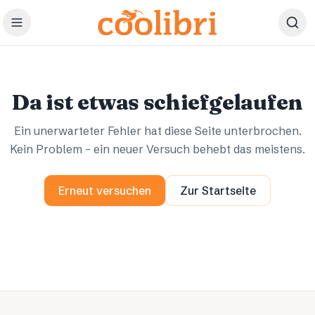
Zum Hauptinhalt springen
Ups.
Ups.
Da ist etwas schiefgelaufen
Ein unerwarteter Fehler hat diese Seite unterbrochen.
Kein Problem – ein neuer Versuch behebt das meistens.
Erneut versuchen
Zur Startseite