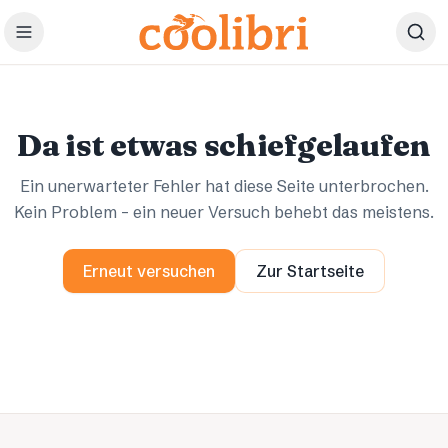
Zum Hauptinhalt springen
Ups.
Ups.
Da ist etwas schiefgelaufen
Ein unerwarteter Fehler hat diese Seite unterbrochen.
Kein Problem – ein neuer Versuch behebt das meistens.
Erneut versuchen
Zur Startseite