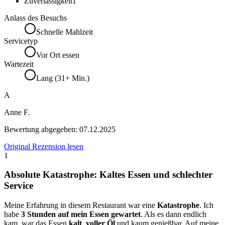
Zuverlässigkeit
1
Anlass des Besuchs
Schnelle Mahlzeit
Servicetyp
Vor Ort essen
Wartezeit
Lang (31+ Min.)
A
Anne F.
Bewertung abgegeben:
07.12.2025
Original Rezension lesen
1
Absolute Katastrophe: Kaltes Essen und schlechter
Service
Meine Erfahrung in diesem Restaurant war eine
Katastrophe
. Ich
habe
3 Stunden auf mein Essen gewartet
. Als es dann endlich
kam, war das Essen
kalt
,
voller Öl
und kaum genießbar. Auf meine