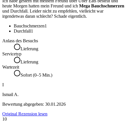
Ich habe gestern mit meinem Freund über Uber Eats bestellt und
heute Morgen hatten mein Freund und ich
Mega Bauchschmerzen
und Durchfall. Leider nicht zu empfehlen, vielleicht war
irgendetwas daran schlecht? Schade eigentlich.
Bauchschmerzen
1
Durchfall
1
Anlass des Besuchs
Lieferung
Servicetyp
Lieferung
Wartezeit
Sofort (0–5 Min.)
I
Ismail A.
Bewertung abgegeben:
30.01.2026
Original Rezension lesen
10