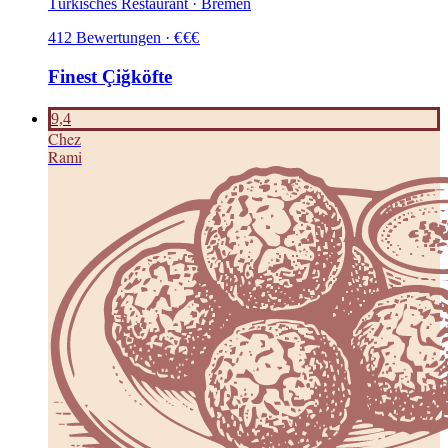
Türkisches Restaurant · Bremen
412
Bewertungen
·
€
€
€
Finest Çiğköfte
9,4
C
hez
Rami