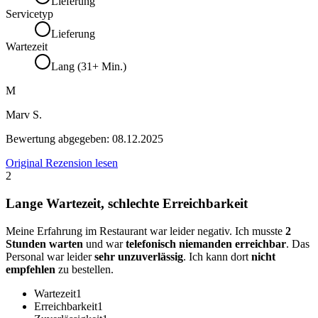
Lieferung
Servicetyp
Lieferung
Wartezeit
Lang (31+ Min.)
M
Marv S.
Bewertung abgegeben:
08.12.2025
Original Rezension lesen
2
Lange Wartezeit, schlechte Erreichbarkeit
Meine Erfahrung im Restaurant war leider negativ. Ich musste
2
Stunden warten
und war
telefonisch niemanden erreichbar
. Das
Personal war leider
sehr unzuverlässig
. Ich kann dort
nicht
empfehlen
zu bestellen.
Wartezeit
1
Erreichbarkeit
1