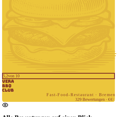
5,2
von 10
Vera
BBQ
Club
Fast-Food-Restaurant · Bremen
329
Bewertungen
·
€
€
€