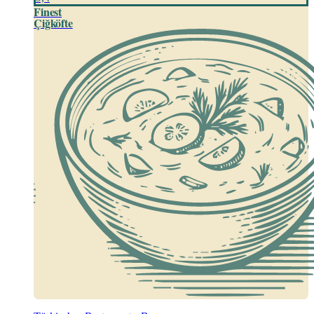
Finest
Çiğköfte