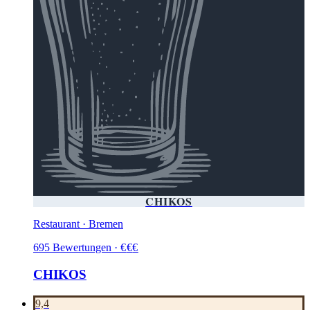
CHIKOS
Restaurant · Bremen
695
Bewertungen
·
€
€
€
CHIKOS
9,4