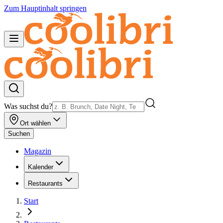
Zum Hauptinhalt springen
Was suchst du?
Ort wählen
Suchen
Magazin
Kalender
Restaurants
Start