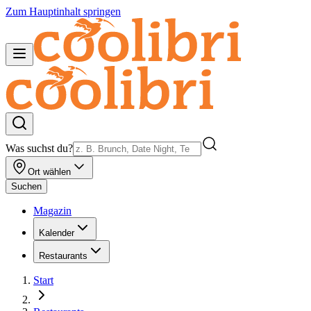
Zum Hauptinhalt springen
Was suchst du?
Ort wählen
Suchen
Magazin
Kalender
Restaurants
Start