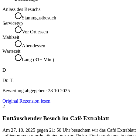
Anlass des Besuchs
Stammgastbesuch
Servicetyp
Vor Ort essen
Mahlzeit
Abendessen
Wartezeit
Lang (31+ Min.)
D
Dr. T.
Bewertung abgegeben:
28.10.2025
Original Rezension lesen
2
Enttäuschender Besuch im Café Extrablatt
Am 27. 10. 2025 gegen 21: 50 Uhr besuchten wir das Café Extrablatt
aufgenommen wurde, gingen wir zur Theke. Dort wurde uns in einem se