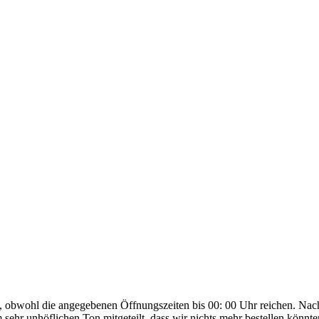
, obwohl die angegebenen Öffnungszeiten bis 00: 00 Uhr reichen. Nac
hr unhöflichen Ton mitgeteilt, dass wir nichts mehr bestellen könnte