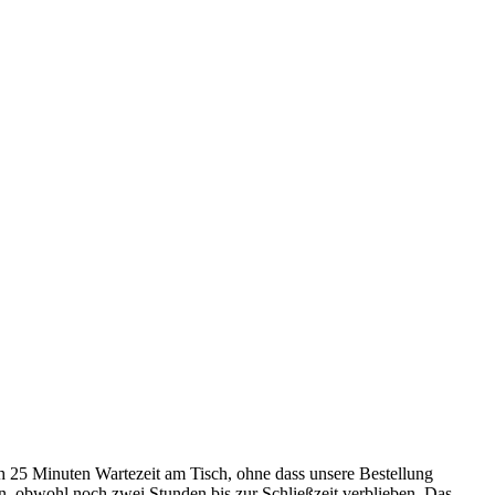
h 25 Minuten Wartezeit am Tisch, ohne dass unsere Bestellung
n, obwohl noch zwei Stunden bis zur Schließzeit verblieben. Das