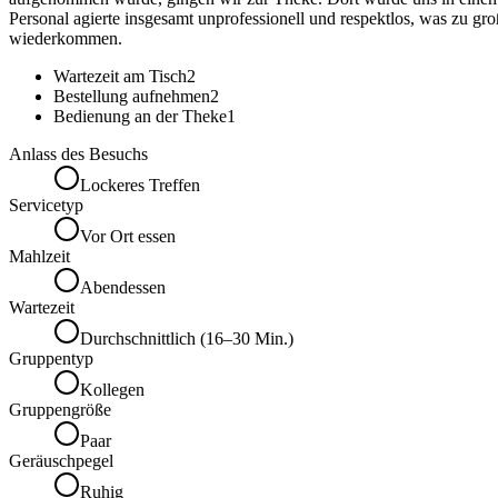
Personal agierte insgesamt unprofessionell und respektlos, was zu gro
wiederkommen.
Wartezeit am Tisch
2
Bestellung aufnehmen
2
Bedienung an der Theke
1
Anlass des Besuchs
Lockeres Treffen
Servicetyp
Vor Ort essen
Mahlzeit
Abendessen
Wartezeit
Durchschnittlich (16–30 Min.)
Gruppentyp
Kollegen
Gruppengröße
Paar
Geräuschpegel
Ruhig