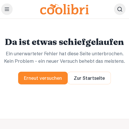
Zum Hauptinhalt springen
Ups.
Ups.
Da ist etwas schiefgelaufen
Ein unerwarteter Fehler hat diese Seite unterbrochen.
Kein Problem – ein neuer Versuch behebt das meistens.
Erneut versuchen
Zur Startseite