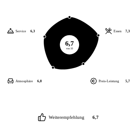
Service
6,3
Essen
7,3
6,7
von 10
Atmosphäre
6,8
Preis-Leistung
5,7
Weiterempfehlung
6,7