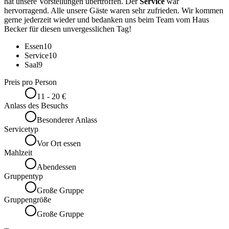
hat unsere Vorstellungen übertroffen. Der
Service
war
hervorragend. Alle unsere Gäste waren sehr zufrieden. Wir kommen
gerne jederzeit wieder und bedanken uns beim Team vom Haus
Becker für diesen unvergesslichen Tag!
Essen
10
Service
10
Saal
9
Preis pro Person
11 - 20 €
Anlass des Besuchs
Besonderer Anlass
Servicetyp
Vor Ort essen
Mahlzeit
Abendessen
Gruppentyp
Große Gruppe
Gruppengröße
Große Gruppe