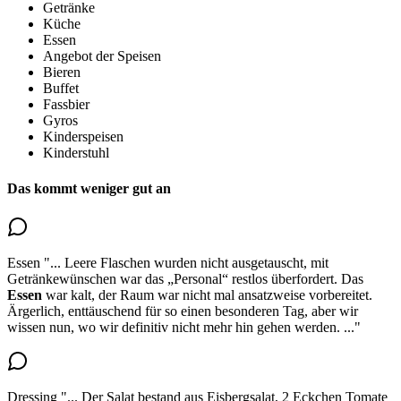
Getränke
Küche
Essen
Angebot der Speisen
Bieren
Buffet
Fassbier
Gyros
Kinderspeisen
Kinderstuhl
Das kommt weniger gut an
Essen
"...
Leere Flaschen wurden nicht ausgetauscht, mit
Getränkewünschen war das „Personal“ restlos überfordert.
Das
Essen
war kalt
, der Raum war nicht mal ansatzweise vorbereitet.
Ärgerlich, enttäuschend für so einen besonderen Tag, aber wir
wissen nun, wo wir definitiv nicht mehr hin gehen werden.
..."
Dressing
"...
Der Salat bestand aus Eisbergsalat, 2 Eckchen Tomate