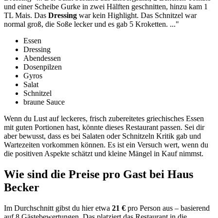
und einer Scheibe Gurke in zwei Hälften geschnitten, hinzu kam 1
TL Mais.
Das
Dressing
war kein Highlight.
Das Schnitzel war
normal groß, die Soße lecker und es gab 5 Kroketten.
..."
Essen
Dressing
Abendessen
Dosenpilzen
Gyros
Salat
Schnitzel
braune Sauce
Wenn du Lust auf leckeres, frisch zubereitetes griechisches Essen
mit guten Portionen hast, könnte dieses Restaurant passen. Sei dir
aber bewusst, dass es bei Salaten oder Schnitzeln Kritik gab und
Wartezeiten vorkommen können. Es ist ein Versuch wert, wenn du
die positiven Aspekte schätzt und kleine Mängel in Kauf nimmst.
Wie sind die Preise pro Gast bei
Haus
Becker
Im Durchschnitt gibst du hier etwa
21 €
pro Person aus – basierend
auf 8 Gästebewertungen. Das platziert das Restaurant in die