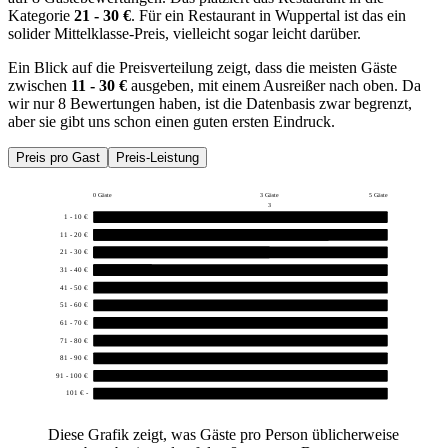
Kategorie
21 - 30 €
. Für ein Restaurant in Wuppertal ist das ein
solider Mittelklasse-Preis, vielleicht sogar leicht darüber.
Ein Blick auf die Preisverteilung zeigt, dass die meisten Gäste
zwischen
11 - 30 €
ausgeben, mit einem Ausreißer nach oben. Da
wir nur 8 Bewertungen haben, ist die Datenbasis zwar begrenzt,
aber sie gibt uns schon einen guten ersten Eindruck.
Preis pro Gast
Preis-Leistung
0 Gäste
3 Gäste
5 Gäste
3
1 - 10 €
0
11 - 20 €
4
21 - 30 €
3
31 - 40 €
1
41 - 50 €
0
51 - 60 €
0
61 - 70 €
0
71 - 80 €
0
81 - 90 €
0
91 - 100 €
0
101 € -
0
Diese Grafik zeigt, was Gäste pro Person üblicherweise