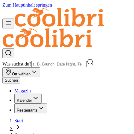
Zum Hauptinhalt springen
Was suchst du?
Ort wählen
Suchen
Magazin
Kalender
Restaurants
Start