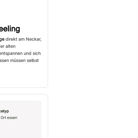
eeling
ge
direkt am Neckar,
er alten
entspannen und sich
Essen müssen selbst
cetyp
 Ort essen