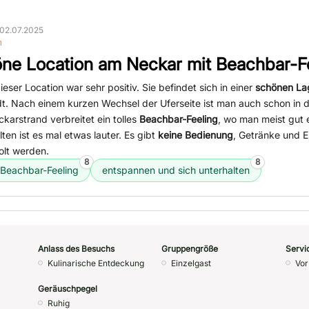
02.07.2025
n
ne Location am Neckar mit Beachbar-F
eser Location war sehr positiv. Sie befindet sich in einer
schönen La
t. Nach einem kurzen Wechsel der Uferseite ist man auch schon in d
arstrand verbreitet ein tolles
Beachbar-Feeling
, wo man meist gut 
ten ist es mal etwas lauter. Es gibt
keine Bedienung
, Getränke und 
lt werden.
8
8
Beachbar-Feeling
entspannen und sich unterhalten
Anlass des Besuchs
Gruppengröße
Servi
Kulinarische Entdeckung
Einzelgast
Vor
Geräuschpegel
Ruhig