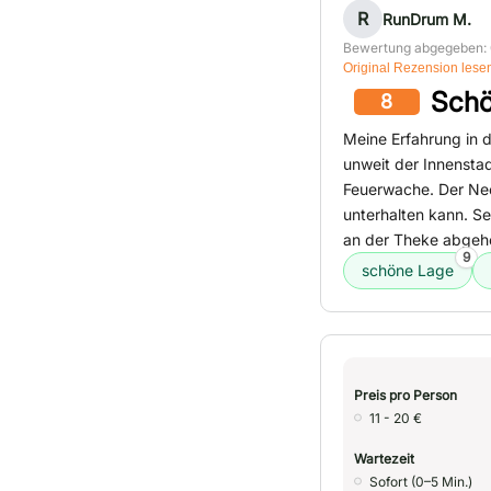
R
RunDrum M.
Bewertung abgegeben: 
Original Rezension lese
Schö
8
Meine Erfahrung in di
unweit der Innenstad
Feuerwache. Der Neck
unterhalten kann. Sel
an der Theke abgeho
9
schöne Lage
Preis pro Person
11 - 20 €
Wartezeit
Sofort (0–5 Min.)