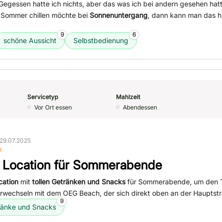
Gegessen hatte ich nichts, aber das was ich bei andern gesehen hat
 Sommer chillen möchte bei
Sonnenuntergang
, dann kann man das h
9
6
schöne Aussicht
Selbstbedienung
Servicetyp
Mahlzeit
Vor Ort essen
Abendessen
29.07.2025
n
e Location für Sommerabende
cation
mit
tollen Getränken und Snacks
für Sommerabende, um den T
verwechseln mit dem OEG Beach, der sich direkt oben an der Hauptstr
9
ränke und Snacks