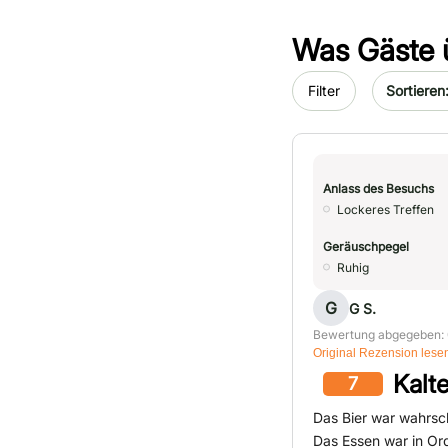
Was Gäste 
Sort by da
Filter
Anlass des Besuchs
Lockeres Treffen
Geräuschpegel
Ruhig
G
G S.
Bewertung abgegeben: 
Original Rezension lese
Kalt
7
Das Bier war wahrsch
Das Essen war in Or