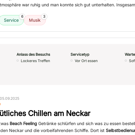
tmosphäre war ruhig und man konnte sich gut unterhalten. Insgesam
6
3
Service
Musik
Anlass des Besuchs
Servicetyp
Warte
Lockeres Treffen
Vor Ort essen
Sof
05.09.2025
n
tliches Chillen am Neckar
etwas
Beach Feeling
Getränke schlürfen und sich was zu essen bestel
den Neckar und die vorbeifahrenden Schiffe. Dort ist
Selbstbedienu