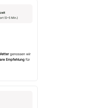
zeit
ort (0–5 Min.)
etter
genossen wir
lare Empfehlung
für