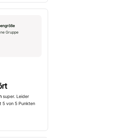
engröße
ine Gruppe
ört
n
super. Leider
t 5 von 5 Punkten