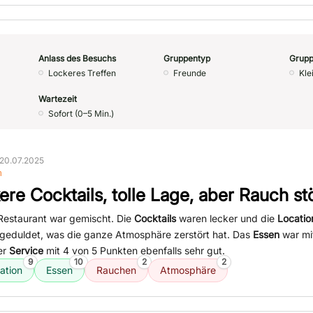
Anlass des Besuchs
Gruppentyp
Grupp
Lockeres Treffen
Freunde
Kle
Wartezeit
Sofort (0–5 Min.)
20.07.2025
n
ere Cocktails, tolle Lage, aber Rauch st
Restaurant war gemischt. Die
Cocktails
waren lecker und die
Locatio
geduldet, was die ganze Atmosphäre zerstört hat. Das
Essen
war mi
er
Service
mit 4 von 5 Punkten ebenfalls sehr gut.
9
10
2
2
ation
Essen
Rauchen
Atmosphäre