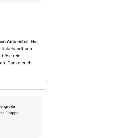
nen Ambientes
. Hier
Getränkehandbuch
 böse rein.
ren. Danke euch!
engröße
ine Gruppe