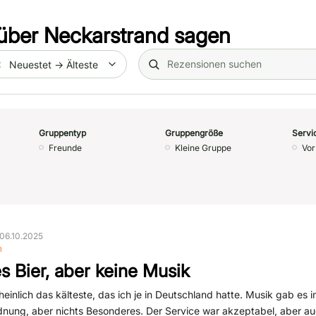
über
Neckarstrand
sagen
Search (title/text)
te
Gruppentyp
Gruppengröße
Servi
Freunde
Kleine Gruppe
Vor
06.10.2025
n
es Bier, aber keine Musik
einlich das kälteste, das ich je in Deutschland hatte. Musik gab es im
dnung, aber nichts Besonderes. Der Service war akzeptabel, aber au