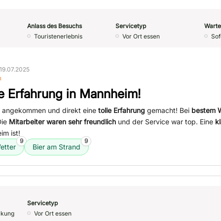
Anlass des Besuchs
Servicetyp
Warte
Touristenerlebnis
Vor Ort essen
Sof
19.07.2025
n
e Erfahrung in Mannheim!
 angekommen und direkt eine
tolle Erfahrung
gemacht! Bei
bestem W
Die
Mitarbeiter waren sehr freundlich
und der Service war top. Eine
k
im ist!
9
9
etter
Bier am Strand
Servicetyp
ckung
Vor Ort essen