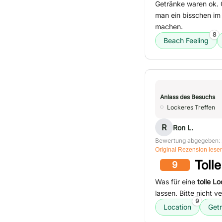
Getränke waren ok. 
man ein bisschen im
machen.
8
Beach Feeling
Anlass des Besuchs
Lockeres Treffen
R
Ron L.
Bewertung abgegeben: 
Original Rezension lese
Toll
9
Was für eine
tolle Lo
lassen. Bitte nicht 
9
Location
Get