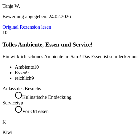
Tanja W.
Bewertung abgegeben:
24.02.2026
Original Rezension lesen
10
Tolles Ambiente, Essen und Service!
Ein wirklich schönes Ambiente im Saro! Das Essen ist sehr lecker und 
Ambiente
10
Essen
9
reichlich
9
Anlass des Besuchs
Kulinarische Entdeckung
Servicetyp
Vor Ort essen
K
Kiwi