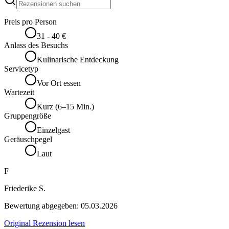
Preis pro Person
31 - 40 €
Anlass des Besuchs
Kulinarische Entdeckung
Servicetyp
Vor Ort essen
Wartezeit
Kurz (6–15 Min.)
Gruppengröße
Einzelgast
Geräuschpegel
Laut
F
Friederike S.
Bewertung abgegeben:
05.03.2026
Original Rezension lesen