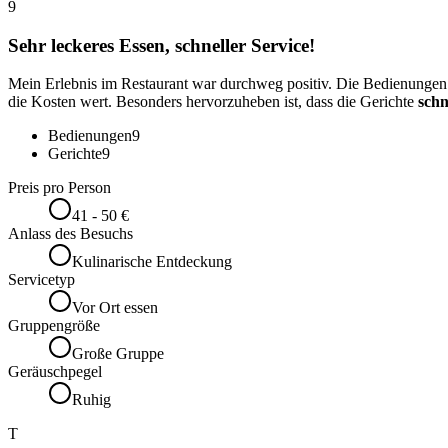
9
Sehr leckeres Essen, schneller Service!
Mein Erlebnis im Restaurant war durchweg positiv. Die Bedienunge
die Kosten wert. Besonders hervorzuheben ist, dass die Gerichte
schn
Bedienungen
9
Gerichte
9
Preis pro Person
41 - 50 €
Anlass des Besuchs
Kulinarische Entdeckung
Servicetyp
Vor Ort essen
Gruppengröße
Große Gruppe
Geräuschpegel
Ruhig
T