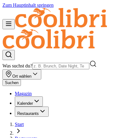
Zum Hauptinhalt springen
Was suchst du?
Ort wählen
Suchen
Magazin
Kalender
Restaurants
Start