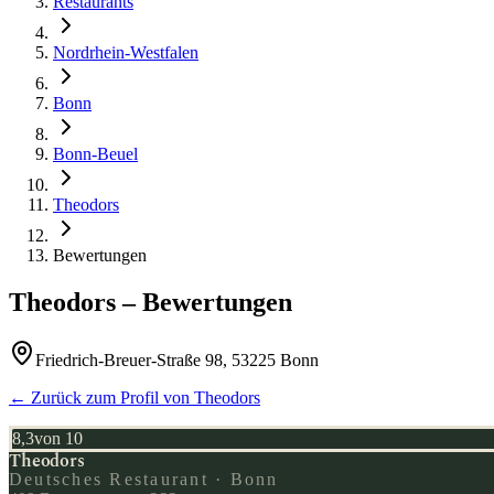
Restaurants
Nordrhein-Westfalen
Bonn
Bonn-Beuel
Theodors
Bewertungen
Theodors
– Bewertungen
Friedrich-Breuer-Straße 98, 53225 Bonn
← Zurück zum Profil von
Theodors
8,3
von 10
Theodors
Deutsches Restaurant · Bonn