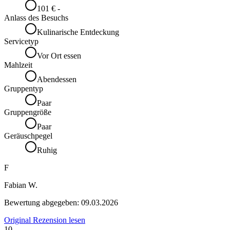
101 € -
Anlass des Besuchs
Kulinarische Entdeckung
Servicetyp
Vor Ort essen
Mahlzeit
Abendessen
Gruppentyp
Paar
Gruppengröße
Paar
Geräuschpegel
Ruhig
F
Fabian W.
Bewertung abgegeben:
09.03.2026
Original Rezension lesen
10