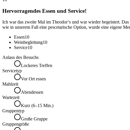
Hervorragendes Essen und Service!
Ich war das zweite Mal im Theodor‘s und war wieder begeistert. Das
wie in unserem Fall eine pescetarische Option, wurde eine eigene Menü
Essen
10
Weinbegleitung
10
Service
10
Anlass des Besuchs
Lockeres Treffen
Servicetyp
Vor Ort essen
Mahlzeit
Abendessen
Wartezeit
Kurz (6–15 Min.)
Gruppentyp
Große Gruppe
Gruppengröße