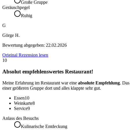
Große Gruppe
Geräuschpegel
Ruhig
G
Görge H.
Bewertung abgegeben:
22.02.2026
Original Rezension lesen
10
Absolut empfehlenswertes Restaurant!
Meine Erfahrung im Restaurant war eine
absolute Empfehlung
. Da
einer größeren Gruppe dort und alles klappte sehr gut.
Essen
10
Weinkarte
8
Service
9
Anlass des Besuchs
Kulinarische Entdeckung