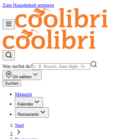
Zum Hauptinhalt springen
Was suchst du?
Ort wählen
Suchen
Magazin
Kalender
Restaurants
Start